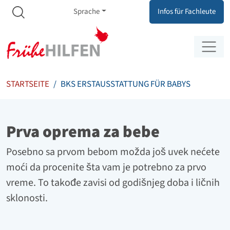
Meta Navigation
Zum Inhalt springen
Zur Navigation springen
Sprache
Infos für Fachleute
STARTSEITE
BKS ERSTAUSSTATTUNG FÜR BABYS
Prva oprema za bebe
Posebno sa prvom bebom možda još uvek nećete
moći da procenite šta vam je potrebno za prvo
vreme. To takođe zavisi od godišnjeg doba i ličnih
sklonosti.