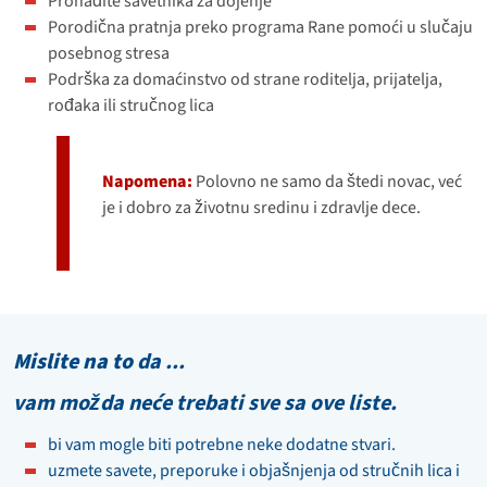
Pronađite savetnika za dojenje
Porodična pratnja preko programa Rane pomoći u slučaju
posebnog stresa
Podrška za domaćinstvo od strane roditelja, prijatelja,
rođaka ili stručnog lica
Napomena:
Polovno ne samo da štedi novac, već
je i dobro za životnu sredinu i zdravlje dece.
Mislite na to
da ...
vam možda neće trebati sve sa ove liste.
bi vam mogle biti potrebne neke dodatne stvari.
uzmete savete, preporuke i objašnjenja od stručnih lica i