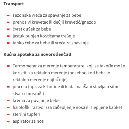
Transport
sezonska vreća za spavanje za bebe
prenosivi krevetac ili dečjii krevetić/gnezdo
čvrst dušek za bebe
jastuk punjen košticama trešnje
tanko ćebe za bebe ili vreća za spavanje
Kućna apoteka za novorođenčad
Termometar za merenje temperature, koji se takođe može
koristiti za rektalno merenje (posebno kod beba je
rektalno merenje najtačnije)
pinceta (npr. za krhotine ili kada mališani stavljaju sitne
stvari u nos/uši)
krema za povijanje bebe
fiziološki rastvor (za začepljenje nosa ili slepljene kapke)
sterilni tupferi
aspirator za nos