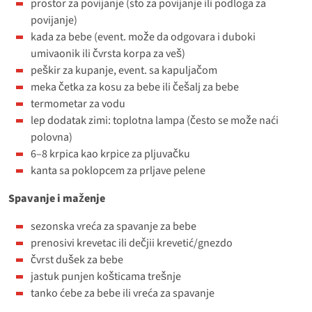
prostor za povijanje (sto za povijanje ili podloga za
povijanje)
kada za bebe (event. može da odgovara i duboki
umivaonik ili čvrsta korpa za veš)
peškir za kupanje, event. sa kapuljačom
meka četka za kosu za bebe ili češalj za bebe
termometar za vodu
lep dodatak zimi: toplotna lampa (često se može naći
polovna)
6–8 krpica kao krpice za pljuvačku
kanta sa poklopcem za prljave pelene
Spavanje i maženje
sezonska vreća za spavanje za bebe
prenosivi krevetac ili dečjii krevetić/gnezdo
čvrst dušek za bebe
jastuk punjen košticama trešnje
tanko ćebe za bebe ili vreća za spavanje