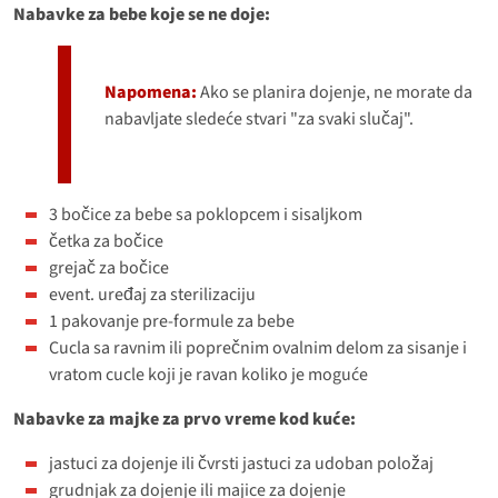
Nabavke za bebe koje se ne doje:
Napomena:
Ako se planira dojenje, ne morate da
nabavljate sledeće stvari "za svaki slučaj".
3 bočice za bebe sa poklopcem i sisaljkom
četka za bočice
grejač za bočice
event. uređaj za sterilizaciju
1 pakovanje pre-formule za bebe
Cucla sa ravnim ili poprečnim ovalnim delom za sisanje i
vratom cucle koji je ravan koliko je moguće
Nabavke za majke za prvo vreme kod kuće:
jastuci za dojenje ili čvrsti jastuci za udoban položaj
grudnjak za dojenje ili majice za dojenje