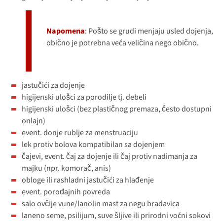
Napomena
: Pošto se grudi menjaju usled dojenja,
obično je potrebna veća veličina nego obično.
jastučići za dojenje
higijenski ulošci za porodilje tj. debeli
higijenski ulošci (bez plastičnog premaza, često dostupni
onlajn)
event. donje rublje za menstruaciju
lek protiv bolova kompatibilan sa dojenjem
čajevi, event. čaj za dojenje ili čaj protiv nadimanja za
majku (npr. komorač, anis)
obloge ili rashladni jastučići za hlađenje
event. porođajnih povreda
salo ovčije vune/lanolin mast za negu bradavica
laneno seme, psilijum, suve šljive ili prirodni voćni sokovi