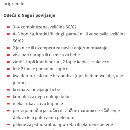
pripremite:
Odeća & Nega i povijanje
3–4 kombinezona, veličina 56/62
4–6 bodića, kratki i/ili dugi, pamučni ili vuna-svila, veličina
56/62
2 jaknice ili džempera za navlačenje/umotavanje
više pari čarapa ili čizmica za bebe
zimi: 1 topli kombinezon, 2 tople kapice i rukavice
leti: 2 tanke pamučne kapice
kvalitetno, čisto ulje bez aditiva (npr. bademovo ulje, ulje
jojobe)
krema za povijanje bebe
komplet za negu noktiju bebe
meka rukavica za kupanje
perivi pamučni jastučići ili vlažne maramice za čišćenje
delova tela pokrivenih pelenom
pelene za jednokratnu upotrebu ili platnene pelene