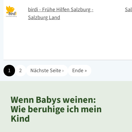
birdi - Frühe Hilfen Salzburg -
Sa
Salzburg Land
Nächste Seite
Letzte Seite
1
2
Nächste Seite ›
Ende »
Wenn Babys weinen:
Wie beruhige ich mein
Kind