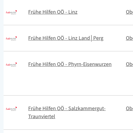
Frühe Hilfen OÖ - Linz
Ob
Frühe Hilfen OÖ - Linz Land│Perg
Ob
Frühe Hilfen OÖ - Phyrn-Eisenwurzen
Ob
Frühe Hilfen OÖ - Salzkammergut-
Ob
Traunviertel