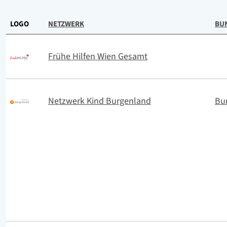
1 - 20 von 30 Treffer werden angezeigt
LOGO
NETZWERK
BU
Frühe Hilfen Wien Gesamt
Netzwerk Kind Burgenland
Bu