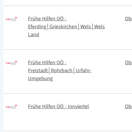
Frühe Hilfen OÖ -
Ob
Eferding│Grieskirchen│Wels│Wels
Land
Frühe Hilfen OÖ -
Ob
Freistadt│Rohrbach│Urfahr-
Umgebung
Frühe Hilfen OÖ - Innviertel
Ob