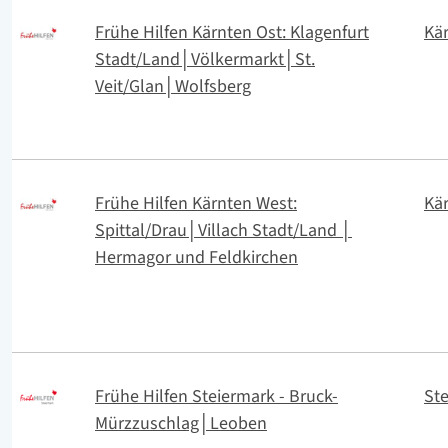
Frühe Hilfen Kärnten Ost: Klagenfurt
Kä
Stadt/Land│Völkermarkt│St.
Veit/Glan│Wolfsberg
Frühe Hilfen Kärnten West:
Kä
Spittal/Drau│Villach Stadt/Land │
Hermagor und Feldkirchen
Frühe Hilfen Steiermark - Bruck-
St
Mürzzuschlag│Leoben