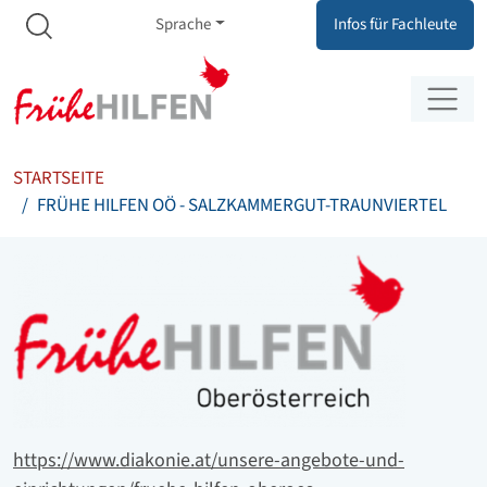
Meta Navigation
Zum Inhalt springen
Zur Navigation springen
Sprache
Infos für Fachleute
STARTSEITE
FRÜHE HILFEN OÖ - SALZKAMMERGUT-TRAUNVIERTEL
Logo
Website
https://www.diakonie.at/unsere-angebote-und-