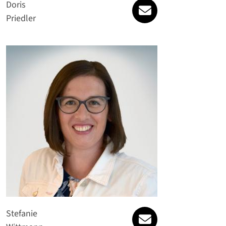
doris.priedler@spa
Doris
Priedler
stefanie.wittmann
Stefanie