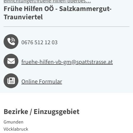
einrichtungen/fruehe-hilfen-oberoes…
Frühe Hilfen OÖ - Salzkammergut-
Traunviertel
Telefon
0676 512 12 03
E-mail
fruehe-hilfen-vb-gm@spattstrasse.at
Online Formular
Bezirke / Einzugsgebiet
politische Bezirke
Gmunden
Vöcklabruck