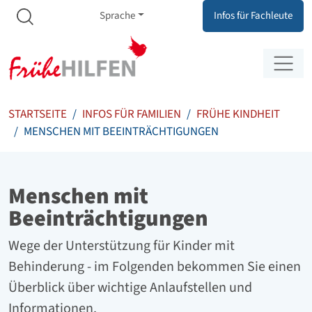
Meta Navigation
Zum Inhalt springen
Zur Navigation springen
Sprache
Infos für Fachleute
STARTSEITE
INFOS FÜR FAMILIEN
FRÜHE KINDHEIT
MENSCHEN MIT BEEINTRÄCHTIGUNGEN
Menschen mit
Beeinträchtigungen
Wege der Unterstützung für Kinder mit
Behinderung - i
m Folgenden bekommen Sie einen
Überblick über wichtige Anlaufstellen und
Informationen.