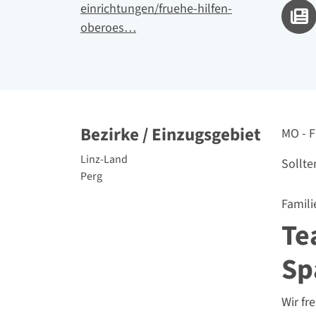
einrichtungen/fruehe-hilfen-
oberoes…
Bezirke / Einzugsgebiet
Erreic
MO - F
politische Bezirke
Linz-Land
Sollte
Perg
Famili
Te
Sp
Wir fr