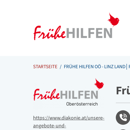
Meta Navigation
Zum Inhalt springen
Zur Navigation springen
STARTSEITE
FRÜHE HILFEN OÖ - LINZ LAND
Logo
Fr
Tele
Website
https://www.diakonie.at/unsere-
angebote-und-