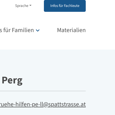
Sprache
Infos für Fachleute
s für Familien
Materialien
Untermenü für „Infos für Familien“
│Perg
ruehe-hilfen-pe-ll@spattstrasse.at