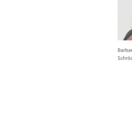
Barba
Schrö