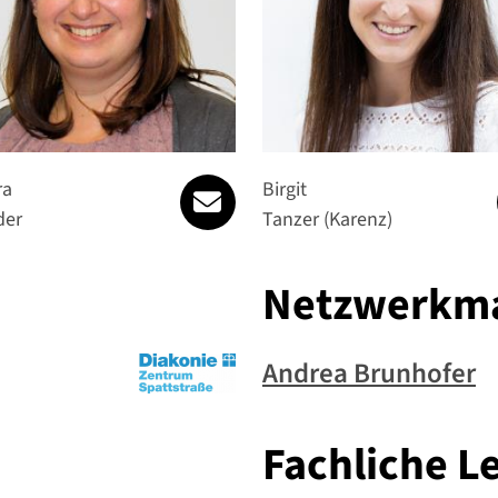
barbara.schroeder@spattstrass
ra
Birgit
der
Tanzer (Karenz)
Netzwerkm
Andrea Brunhofer
Fachliche L