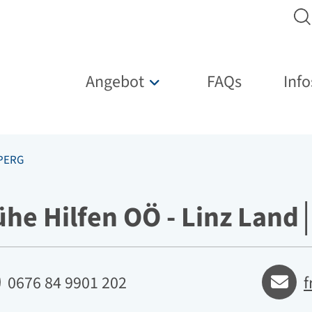
Hauptnavigation
Angebot
FAQs
Info
Untermenü für „Angebot“
│PERG
ühe Hilfen OÖ - Linz Land
fon
E-mail
0676 84 9901 202
f