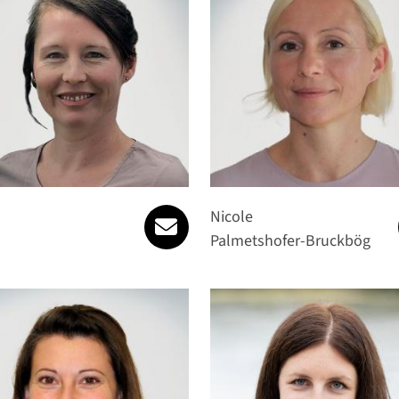
anna.osei@spattstrasse.at
Nicole
Palmetshofer-Bruckbög