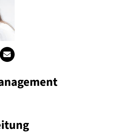
e.at
birgit.tanzer@spattstrasse.at
anagement
eitung