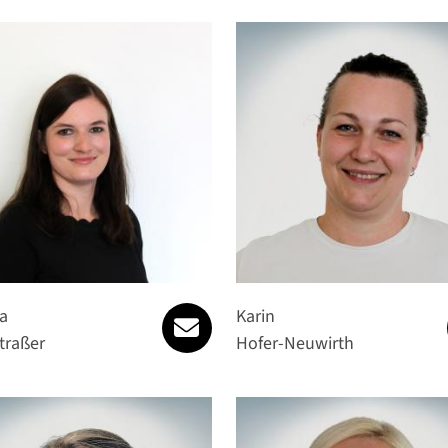
daniela.hochstrasser@spattstr
a
Karin
traßer
Hofer-Neuwirth