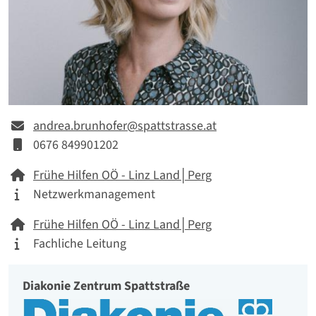
E-mail
andrea.brunhofer@spattstrasse.at
Mobil
0676 849901202
Netzwerk
Frühe Hilfen OÖ - Linz Land│Perg
Tätigkeitskategorie
Netzwerkmanagement
Netzwerk
Frühe Hilfen OÖ - Linz Land│Perg
Tätigkeitskategorie
Fachliche Leitung
Diakonie Zentrum Spattstraße
Organisation
Logo