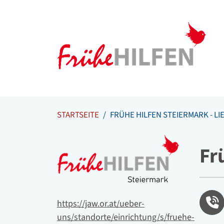
Meta Navigation
Zum Inhalt springen
Zur Navigation springen
STARTSEITE
FRÜHE HILFEN STEIERMARK - LI
Logo
Fr
Tele
Website
https://jaw.or.at/ueber-
uns/standorte/einrichtung/s/fruehe-