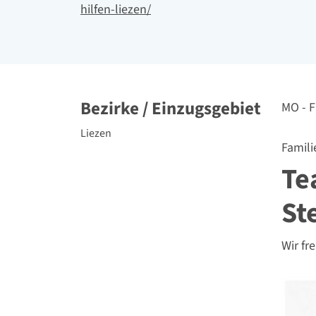
hilfen-liezen/
Bezirke / Einzugsgebiet
Erreic
MO - F
politische Bezirke
Liezen
Famili
Te
St
Wir fr