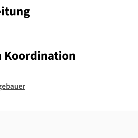
eitung
n Koordination
gebauer