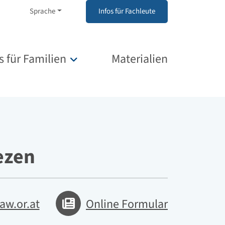
Sprache
Infos für Fachleute
s für Familien
Materialien
Untermenü für „Infos für Familien“
ezen
jaw.or.at
Online Formular