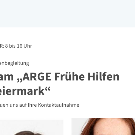
hbarkeit
R: 8 bis 16 Uhr
enbegleitung
am „ARGE Frühe Hilfen
eiermark“
euen uns auf Ihre Kontaktaufnahme