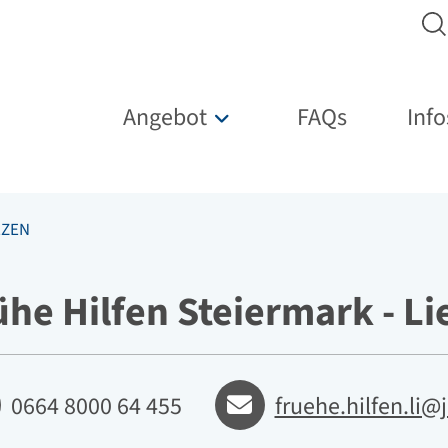
Hauptnavigation
Angebot
FAQs
Info
Untermenü für „Angebot“
EZEN
ühe Hilfen Steiermark - Li
fon
E-mail
0664 8000 64 455
fruehe.hilfen.li@