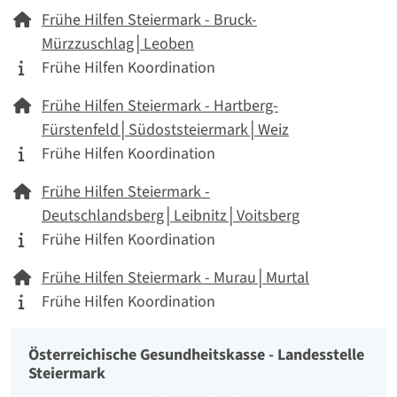
Netzwerk
Frühe Hilfen Steiermark - Bruck-
Mürzzuschlag│Leoben
Tätigkeitskategorie
Frühe Hilfen Koordination
Netzwerk
Frühe Hilfen Steiermark - Hartberg-
Fürstenfeld│Südoststeiermark│Weiz
Tätigkeitskategorie
Frühe Hilfen Koordination
Netzwerk
Frühe Hilfen Steiermark -
Deutschlandsberg│Leibnitz│Voitsberg
Tätigkeitskategorie
Frühe Hilfen Koordination
Netzwerk
Frühe Hilfen Steiermark - Murau│Murtal
Tätigkeitskategorie
Frühe Hilfen Koordination
Österreichische Gesundheitskasse - Landesstelle
Organisation
Steiermark