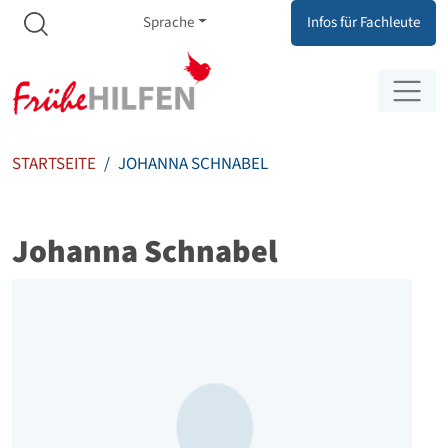
Meta Navigation
Zum Inhalt springen
Zur Navigation springen
Sprache
Infos für Fachleute
STARTSEITE
JOHANNA SCHNABEL
Johanna Schnabel