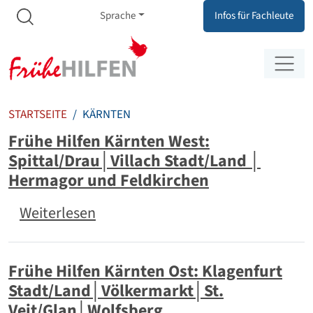
Meta Navigation
Zum Inhalt springen
Zur Navigation springen
Sprache
Infos für Fachleute
STARTSEITE
KÄRNTEN
Frühe Hilfen Kärnten West:
Spittal/Drau│Villach Stadt/Land │
Hermagor und Feldkirchen
über Frühe Hilfen Kärnten West: 
Weiterlesen
Frühe Hilfen Kärnten Ost: Klagenfurt
Stadt/Land│Völkermarkt│St.
Veit/Glan│Wolfsberg