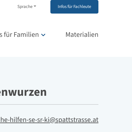
Sprache
Infos für Fachleute
s für Familien
Materialien
Untermenü für „Infos für Familien“
senwurzen
ehe-hilfen-se-sr-ki@spattstrasse.at