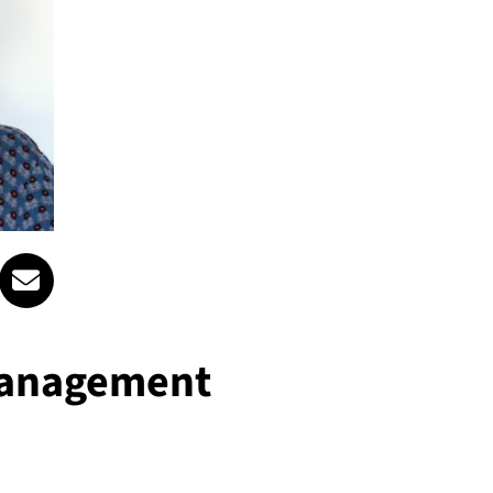
.at
beate.winzig@spattstrasse.at
anagement