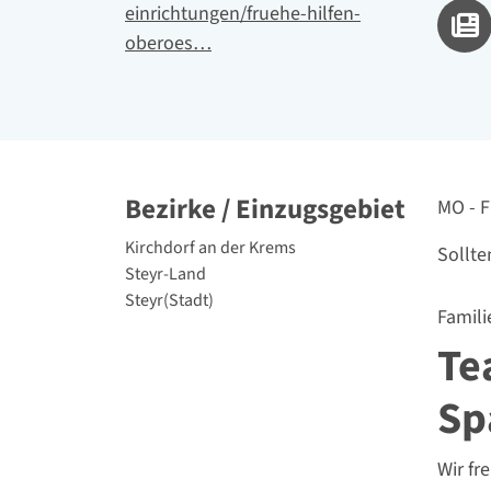
einrichtungen/fruehe-hilfen-
oberoes…
Bezirke / Einzugsgebiet
Erreic
MO - F
politische Bezirke
Kirchdorf an der Krems
Sollte
Steyr-Land
Steyr(Stadt)
Famili
Te
Sp
Wir fr