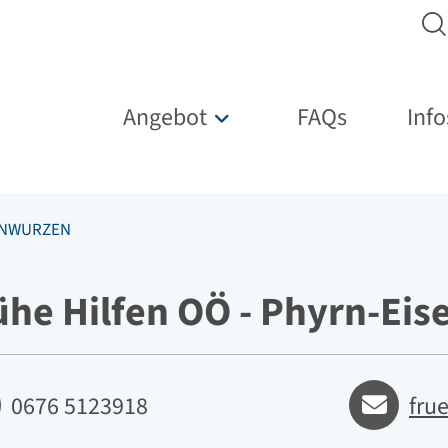
Hauptnavigation
Angebot
FAQs
Info
Untermenü für „Angebot“
SENWURZEN
ühe Hilfen OÖ - Phyrn-Ei
fon
E-mail
0676 5123918
fru