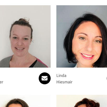
nicole.brunner@spattstrasse.a
Linda
er
Hiesmair