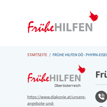
Meta Navigation
Zum Inhalt springen
Zur Navigation springen
STARTSEITE
FRÜHE HILFEN OÖ - PHYRN-EI
Logo
Fr
Tele
Website
https://www.diakonie.at/unsere-
angebote-und-