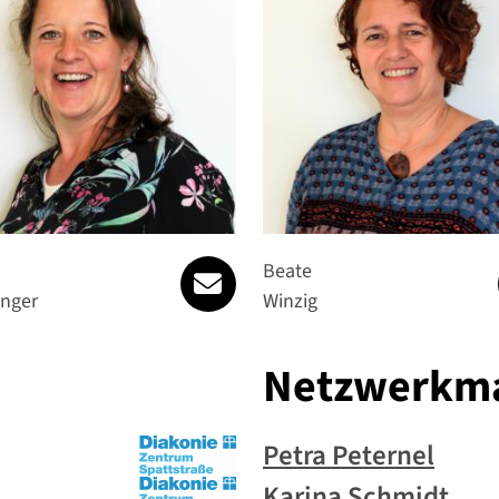
ulrike.prenninger@spattstrasse
Beate
inger
Winzig
Netzwerkm
Petra Peternel
Karina Schmidt