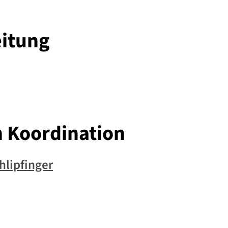
eitung
n Koordination
hlipfinger