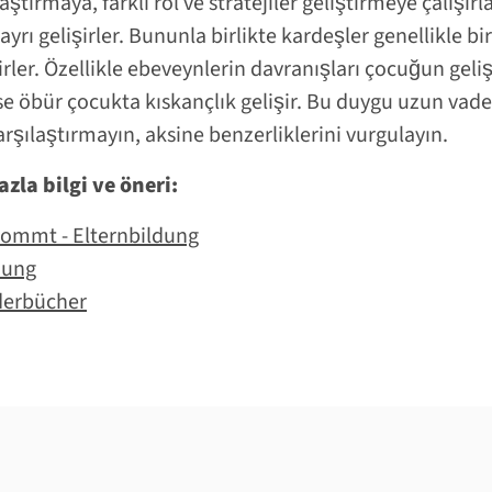
aştırmaya, farklı rol ve stratejiler geliştirmeye çalışırla
yrı gelişirler. Bununla birlikte kardeşler genellikle bir
lirler. Özellikle ebeveynlerin davranışları çocuğun geli
se öbür çocukta kıskançlık gelişir. Bu duygu uzun vadede
karşılaştırmayın, aksine benzerliklerini vurgulayın.
zla bilgi ve öneri:
kommt - Elternbildung
dung
derbücher