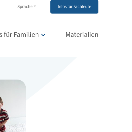
Sprache
Infos für Fachleute
s für Familien
Materialien
Untermenü für „Infos für Familien“