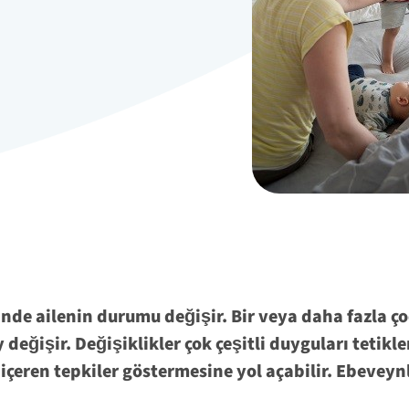
nde ailenin durumu değişir. Bir veya daha fazla ço
y değişir. Değişiklikler çok çeşitli duyguları tetikl
içeren tepkiler göstermesine yol açabilir. Ebeve