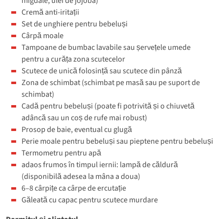
migdale, ulei de jojoba)
Cremă anti-iritații
Set de unghiere pentru bebeluși
Cârpă moale
Tampoane de bumbac lavabile sau șervețele umede
pentru a curăța zona scutecelor
Scutece de unică folosință sau scutece din pânză
Zona de schimbat (schimbat pe masă sau pe suport de
schimbat)
Cadă pentru bebeluși (poate fi potrivită și o chiuvetă
adâncă sau un coș de rufe mai robust)
Prosop de baie, eventual cu glugă
Perie moale pentru bebeluși sau pieptene pentru bebeluși
Termometru pentru apă
adaos frumos în timpul iernii: lampă de căldură
(disponibilă adesea la mâna a doua)
6–8 cârpițe ca cârpe de ercutație
Găleată cu capac pentru scutece murdare