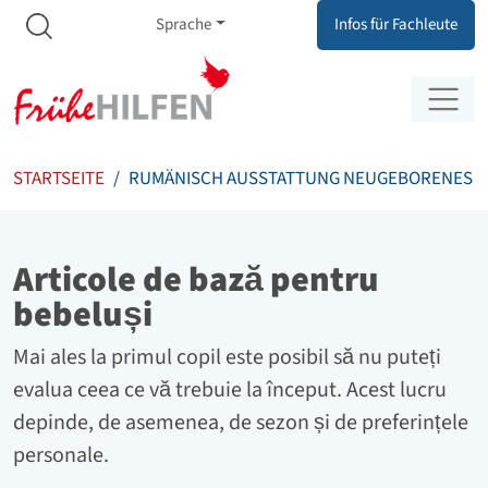
Meta Navigation
Zum Inhalt springen
Zur Navigation springen
Sprache
Infos für Fachleute
STARTSEITE
RUMÄNISCH AUSSTATTUNG NEUGEBORENES
Articole de bază pentru
bebeluși
Mai ales la primul copil este posibil să nu puteți
evalua ceea ce vă trebuie la început. Acest lucru
depinde, de asemenea, de sezon și de preferințele
personale.