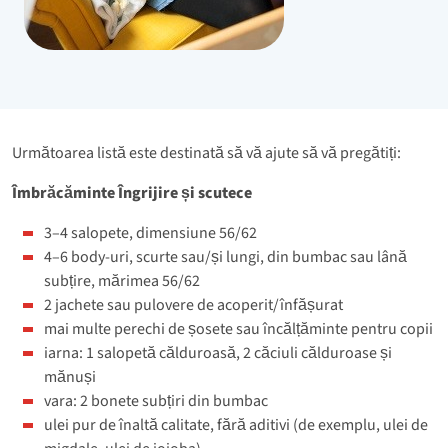
Următoarea listă este destinată să vă ajute să vă pregătiți:
Îmbrăcăminte Îngrijire și scutece
3–4 salopete, dimensiune 56/62
4–6 body-uri, scurte sau/și lungi, din bumbac sau lână
subțire, mărimea 56/62
2 jachete sau pulovere de acoperit/înfășurat
mai multe perechi de șosete sau încălțăminte pentru copii
iarna: 1 salopetă călduroasă, 2 căciuli călduroase și
mănuși
vara: 2 bonete subțiri din bumbac
ulei pur de înaltă calitate, fără aditivi (de exemplu, ulei de