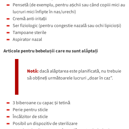
Pensetă (de exemplu, pentru așchii sau când copiii mici au
lucruri mici înfipte în nas/urechi)
Cremă anti-iritații
Ser fiziologic (pentru congestie nazală sau ochi lipicioși)
Tampoane sterile
Aspirator nazal
Articole pentru bebelușii care nu sunt alăptați
Notă:
dacă alăptarea este planificată, nu trebuie
să obțineți următoarele lucruri „doar în caz”.
3 biberoane cu capac și tetină
Perie pentru sticle
Încălzitor de sticle
Posibil un dispozitiv de sterilizare