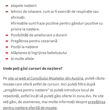
etapele nașterii
tehnici de relaxare, cum ar fi exerciții de respirație sau
afirmații.
Afirmațiile sunt fraze pozitive pentru gânduri pozitive cu
privire la naștere.
Posibilități de ameliorare a durerii
Pregătirea pentru cezariană
Poziții la naștere
Alăptarea și îngrijirea bebelușului
și multe altele
Unde poți găsi cursuri de naștere?
Pe
site-ul web al Consiliului Moașelor din Austria,
puteți căuta
moașe care oferă astfel de cursuri. Aici puteți filtra după
„pregătirea pentru naștere” și puteți introduce locul de
reședință, astfel încât să puteți găsi oferte în zona dvs. Pe site
veți găsi, de asemenea, mai multe informații despre
pregătirea
pentru naștere oferită de moașe
.