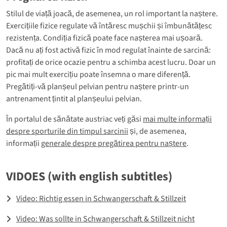
Stilul de viață joacă, de asemenea, un rol important la naștere.
Exercițiile fizice regulate vă întăresc mușchii și îmbunătățesc
rezistența. Condiția fizică poate face nașterea mai ușoară.
Dacă nu ați fost activă fizic în mod regulat înainte de sarcină:
profitați de orice ocazie pentru a schimba acest lucru. Doar un
pic mai mult exercițiu poate însemna o mare diferență.
Pregătiți-vă planșeul pelvian pentru naștere printr-un
antrenament țintit al planșeului pelvian.
În portalul de sănătate austriac veți găsi
mai multe informații
despre sporturile din timpul sarcinii
și, de asemenea,
informații
generale despre pregătirea pentru naștere
.
VIDOES (with english subtitles)
Video: Richtig essen in Schwangerschaft & Stillzeit
Video: Was sollte in Schwangerschaft & Stillzeit nicht