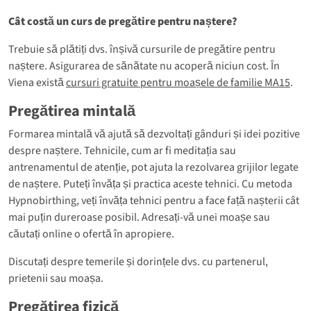
Cât costă un curs de pregătire pentru naștere?
Trebuie să plătiți dvs. înșivă cursurile de pregătire pentru
naștere. Asigurarea de sănătate nu acoperă niciun cost. În
Viena există
cursuri gratuite pentru moașele de familie MA15
.
Pregătirea mintală
Formarea mintală vă ajută să dezvoltați gânduri și idei pozitive
despre naștere. Tehnicile, cum ar fi meditația sau
antrenamentul de atenție, pot ajuta la rezolvarea grijilor legate
de naștere. Puteți învăța și practica aceste tehnici. Cu metoda
Hypnobirthing, veți învăța tehnici pentru a face față nașterii cât
mai puțin dureroase posibil. Adresați-vă unei moașe sau
căutați online o ofertă în apropiere.
Discutați despre temerile și dorințele dvs. cu partenerul,
prietenii sau moașa.
Pregătirea fizică