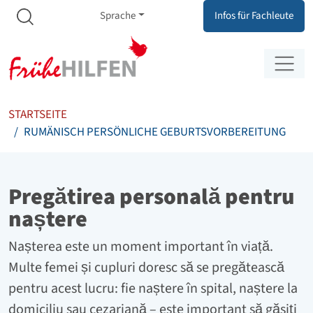
Meta Navigation
Zum Inhalt springen
Zur Navigation springen
Sprache
Infos für Fachleute
STARTSEITE
RUMÄNISCH PERSÖNLICHE GEBURTSVORBEREITUNG
Pregătirea personală pentru
naștere
Nașterea este un moment important în viață.
Multe femei și cupluri doresc să se pregătească
pentru acest lucru: fie naștere în spital, naștere la
domiciliu sau cezariană – este important să găsiți