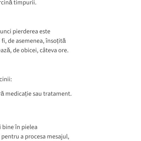
rcină timpurii.
Atunci pierderea este
fi, de asemenea, însoțită
ază, de obicei, câteva ore.
cinii:
ără medicație sau tratament.
 bine în pielea
 pentru a procesa mesajul,