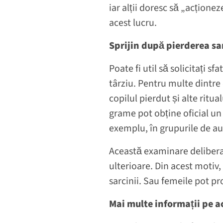
iar alții doresc să „acțion
acest lucru.
Sprijin după pierderea sar
Poate fi util să solicitați s
târziu. Pentru multe dintre 
copilul pierdut și alte ritua
grame pot obține oficial un
exemplu, în grupurile de au
Această examinare deliberată
ulterioare. Din acest motiv,
sarcinii. Sau femeile pot pr
Mai multe informații pe a