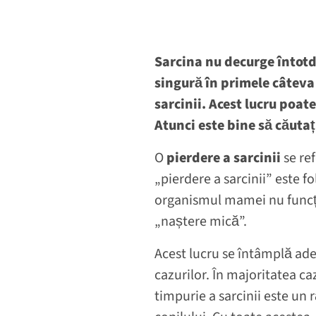
Sarcina nu decurge întotd
singură în primele câteva 
sarcinii. Acest lucru poat
Atunci este bine să căutați
O
pierdere a sarcinii
se re
„pierdere a sarcinii” este f
organismul mamei nu funcți
„naștere mică”.
Acest lucru se întâmplă ade
cazurilor. În majoritatea ca
timpurie a sarcinii este un