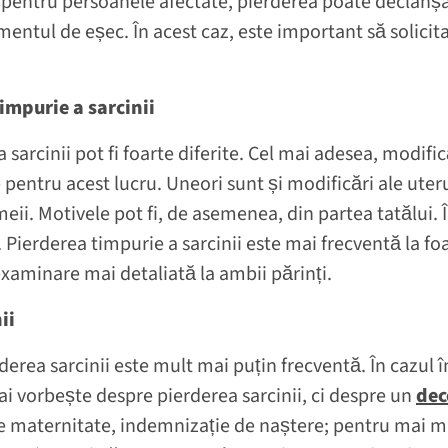
, pentru persoanele afectate, pierderea poate declanșa
ntul de eșec. În acest caz, este important să solicitaț
impurie a sarcinii
 sarcinii pot fi foarte diferite. Cel mai adesea, modific
pentru acest lucru. Uneori sunt și modificări ale uteru
eii. Motivele pot fi, de asemenea, din partea tatălui. 
Pierderea timpurie a sarcinii este mai frecventă la foa
examinare mai detaliată la ambii părinți.
ii
erderea sarcinii este mult mai puțin frecventă. În cazul 
i vorbește despre pierderea sarcinii, ci despre un
dec
e maternitate, indemnizație de naștere; pentru mai mu