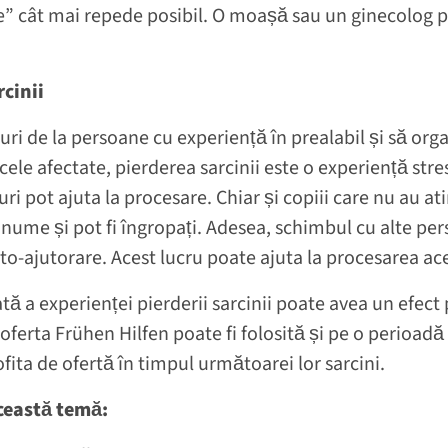
eze” cât mai repede posibil. O moașă sau un ginecolog p
cinii
faturi de la persoane cu experiență în prealabil și să org
cele afectate, pierderea sarcinii este o experiență st
luri pot ajuta la procesare. Chiar și copiii care nu au a
 nume și pot fi îngropați. Adesea, schimbul cu alte per
to-ajutorare. Acest lucru poate ajuta la procesarea ac
 a experienței pierderii sarcinii poate avea un efect p
 oferta Frühen Hilfen poate fi folosită și pe o perioa
ofita de ofertă în timpul următoarei lor sarcini.
ceastă temă: