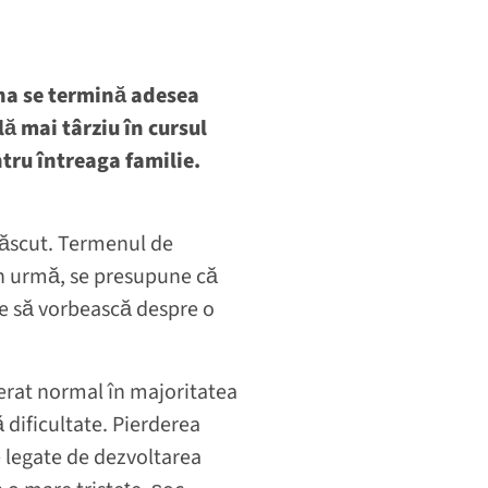
ina se termină adesea
ă mai târziu în cursul
ntru întreaga familie.
născut. Termenul de
din urmă, se presupune că
le să vorbească despre o
erat normal în majoritatea
ă dificultate. Pierderea
 legate de dezvoltarea