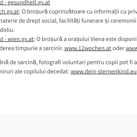
t - gesundheit.gv.at
ch.gv.at
: O broșură cuprinzătoare cu informații cu privi
 materie de drept social, facilități funerare și ceremo
 doliu.
 - wien.gv.at
: O broșură a orașului Viena este disponib
derea timpurie a sarcinii:
www.12wochen.at
oder
www
ă de sarcină, fotografi voluntari pentru copii pot fi a
niruri ale copilului decedat:
www.dein-sternenkind.eu