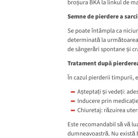
broșura BKA la linkul de mai 
Semne de pierdere a sarci
Se poate întâmpla ca niciu
determinată la următoarea e
de sângerări spontane și cr
Tratament după pierderea
În cazul pierderii timpurii,
Așteptați și vedeți: ad
Inducere prin medicați
Chiuretaj: răzuirea uter
Este recomandabil să vă luaț
dumneavoastră. Nu există b