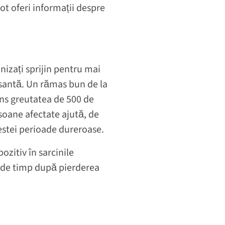
ot oferi informații despre
anizați sprijin pentru mai
resantă. Un rămas bun de la
tins greutatea de 500 de
soane afectate ajută, de
estei perioade dureroase.
ozitiv în sarcinile
dă de timp după pierderea