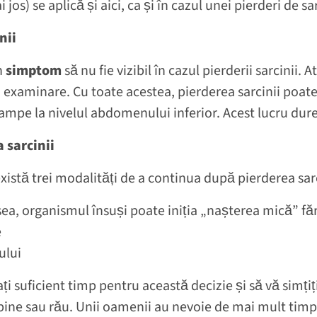
jos) se aplică și aici, ca și în cazul unei pierderi de sa
nii
n
simptom
să nu fie vizibil în cazul pierderii sarcinii. 
xaminare. Cu toate acestea, pierderea sarcinii poate 
ampe la nivelul abdomenului inferior. Acest lucru dure
 sarcinii
 există trei modalități de a continua după pierderea sar
esea, organismul însuși poate iniția „nașterea mică” f
e
ului
i suficient timp pentru această decizie și să vă simțiți
ine sau rău. Unii oamenii au nevoie de mai mult timp