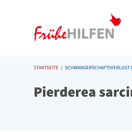
Meta Navigation
Zum Inhalt springen
Zur Navigation springen
STARTSEITE
SCHWANGERSCHAFTSVERLUST 
Pierderea sarci