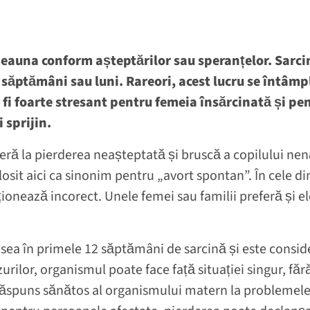
eauna conform așteptărilor sau speranțelor. Sarc
săptămâni sau luni. Rareori, acest lucru se întâmpl
e fi foarte stresant pentru femeia însărcinată și pe
 sprijin.
feră la pierderea neașteptată și bruscă a copilului ne
olosit aici ca sinonim pentru „avort spontan”. În cele 
onează incorect. Unele femei sau familii preferă și e
sea în primele 12 săptămâni de sarcină și este consid
zurilor, organismul poate face față situației singur, făr
 răspuns sănătos al organismului matern la problemele