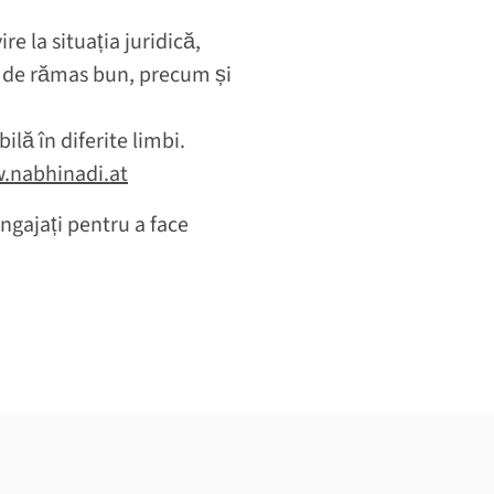
re la situația juridică,
nii de rămas bun, precum și
ilă în diferite limbi.
.nabhinadi.at
ngajați pentru a face