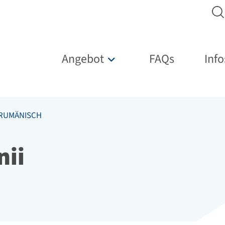
Hauptnavigation
Angebot
FAQs
Info
Untermenü für „Angebot“
RUMÄNISCH
nii