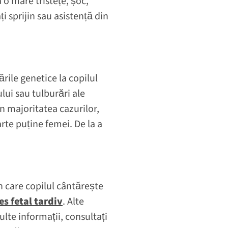
 o mare tristețe, șoc,
i sprijin sau asistență din
ările genetice la copilul
lui sau tulburări ale
În majoritatea cazurilor,
rte puține femei. De la a
în care copilul cântărește
es fetal tardiv
. Alte
lte informații, consultați