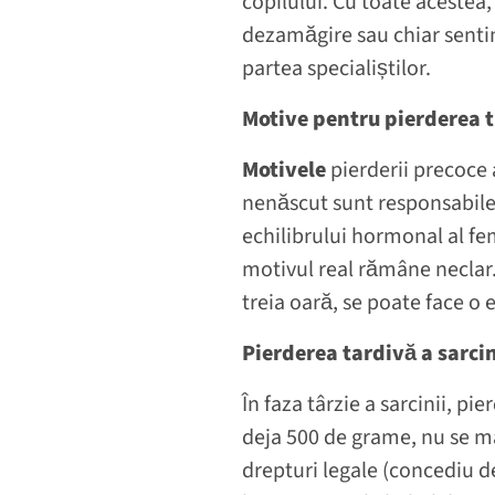
copilului. Cu toate acestea
dezamăgire sau chiar sentime
partea specialiștilor.
Motive pentru pierderea t
Motivele
pierderii precoce a
nenăscut sunt responsabile 
echilibrului hormonal al fem
motivul real rămâne neclar. 
treia oară, se poate face o 
Pierderea tardivă a sarcin
În faza târzie a sarcinii, pi
deja 500 de grame, nu se ma
drepturi legale (concediu d