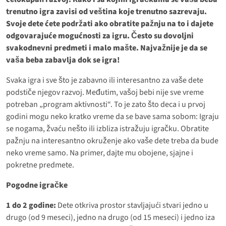
trenutno igra zavisi od veština koje trenutno sazrevaju.
Svoje dete ćete podržati ako obratite pažnju na to i dajete
odgovarajuće mogućnosti za igru. Često su dovoljni
svakodnevni predmeti i malo mašte. Najvažnije je da se
vaša beba zabavlja dok se igra!
Svaka igra i sve što je zabavno ili interesantno za vaše dete
podstiče njegov razvoj. Međutim, vašoj bebi nije sve vreme
potreban „program aktivnosti“. To je zato što deca i u prvoj
godini mogu neko kratko vreme da se bave sama sobom: Igraju
se nogama, žvaću nešto ili izbliza istražuju igračku. Obratite
pažnju na interesantno okruženje ako vaše dete treba da bude
neko vreme samo. Na primer, dajte mu obojene, sjajne i
pokretne predmete.
Pogodne igračke
1 do 2 godine:
Dete otkriva prostor stavljajući stvari jedno u
drugo (od 9 meseci), jedno na drugo (od 15 meseci) i jedno iza