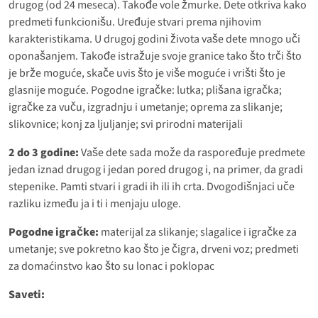
drugog (od 24 meseca). Takođe vole žmurke. Dete otkriva kako
predmeti funkcionišu. Uređuje stvari prema njihovim
karakteristikama. U drugoj godini života vaše dete mnogo uči
oponašanjem. Takođe istražuje svoje granice tako što trči što
je brže moguće, skače uvis što je više moguće i vrišti što je
glasnije moguće. Pogodne igračke: lutka; plišana igračka;
igračke za vuču, izgradnju i umetanje; oprema za slikanje;
slikovnice; konj za ljuljanje; svi prirodni materijali
2 do 3 godine:
Vaše dete sada može da raspoređuje predmete
jedan iznad drugog i jedan pored drugog i, na primer, da gradi
stepenike. Pamti stvari i gradi ih ili ih crta. Dvogodišnjaci uče
razliku između ja i ti i menjaju uloge.
Pogodne igračke:
materijal za slikanje; slagalice i igračke za
umetanje; sve pokretno kao što je čigra, drveni voz; predmeti
za domaćinstvo kao što su lonac i poklopac
Saveti: