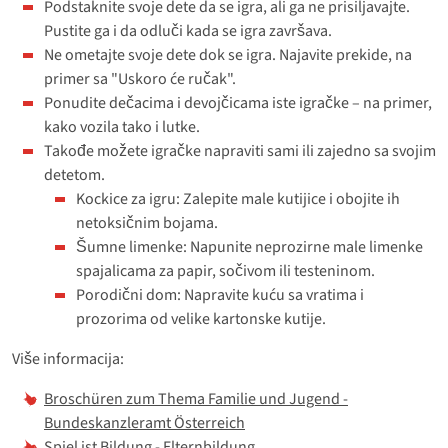
Podstaknite svoje dete da se igra, ali ga ne prisiljavajte.
Pustite ga i da odluči kada se igra završava.
Ne ometajte svoje dete dok se igra. Najavite prekide, na
primer sa "Uskoro će ručak".
Ponudite dečacima i devojčicama iste igračke – na primer,
kako vozila tako i lutke.
Takođe možete igračke napraviti sami ili zajedno sa svojim
detetom.
Kockice za igru: Zalepite male kutijice i obojite ih
netoksičnim bojama.
Šumne limenke: Napunite neprozirne male limenke
spajalicama za papir, sočivom ili testeninom.
Porodični dom: Napravite kuću sa vratima i
prozorima od velike kartonske kutije.
Više informacija:
Broschüren zum Thema Familie und Jugend -
Bundeskanzleramt Österreich
Spiel ist Bildung - Elternbildung