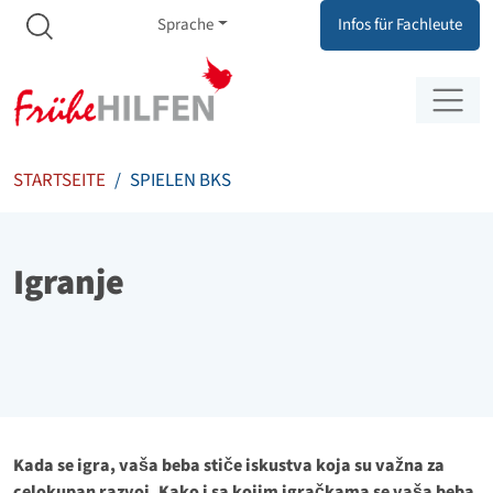
Meta Navigation
Zum Inhalt springen
Zur Navigation springen
Sprache
Infos für Fachleute
STARTSEITE
SPIELEN BKS
Igranje
Kada se igra, vaša beba stiče iskustva koja su važna za
celokupan razvoj. Kako i sa kojim igračkama se vaša beba