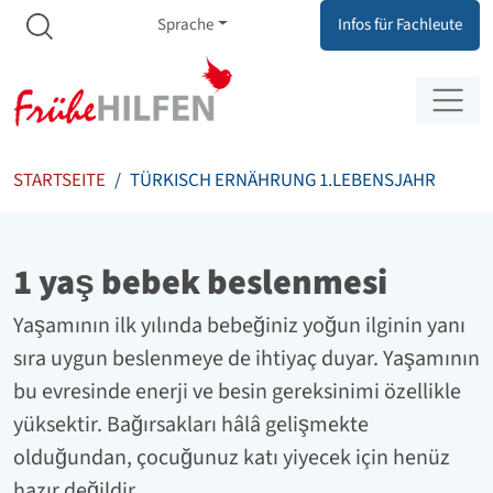
Meta Navigation
Zum Inhalt springen
Zur Navigation springen
Sprache
Infos für Fachleute
STARTSEITE
TÜRKISCH ERNÄHRUNG 1.LEBENSJAHR
1 yaş bebek beslenmesi
Yaşamının ilk yılında bebeğiniz yoğun ilginin yanı
sıra uygun beslenmeye de ihtiyaç duyar. Yaşamının
bu evresinde enerji ve besin gereksinimi özellikle
yüksektir. Bağırsakları hâlâ gelişmekte
olduğundan, çocuğunuz katı yiyecek için henüz
hazır değildir.