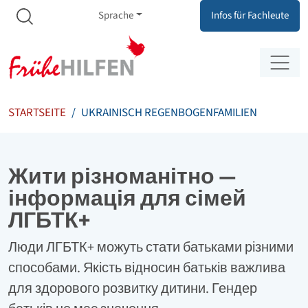
Meta Navigation
Zum Inhalt springen
Zur Navigation springen
Sprache
Infos für Fachleute
STARTSEITE
UKRAINISCH REGENBOGENFAMILIEN
Жити різноманітно —
інформація для сімей
ЛГБТК+
Люди ЛГБТК+ можуть стати батьками різними
способами. Якість відносин батьків важлива
для здорового розвитку дитини. Гендер