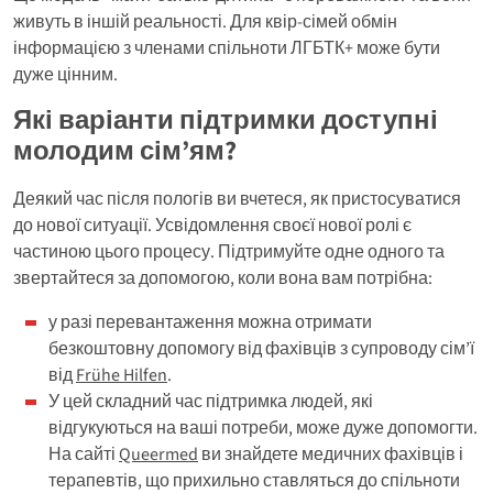
живуть в іншій реальності. Для квір-сімей обмін
інформацією з членами спільноти ЛГБТК+ може бути
дуже цінним.
Які варіанти підтримки доступні
молодим сім’ям?
Деякий час після пологів ви вчетеся, як пристосуватися
до нової ситуації. Усвідомлення своєї нової ролі є
частиною цього процесу. Підтримуйте одне одного та
звертайтеся за допомогою, коли вона вам потрібна:
у разі перевантаження можна отримати
безкоштовну допомогу від фахівців з супроводу сім’ї
від
Frühe Hilfen
.
У цей складний час підтримка людей, які
відгукуються на ваші потреби, може дуже допомогти.
На сайті
Queermed
ви знайдете медичних фахівців і
терапевтів, що прихильно ставляться до спільноти