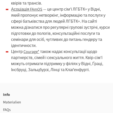
квірів та трансів.
Асоціація FAmOS
— це центр сім’ї ЛГБТК+ у Відні,
який пропонує нетворкінг, інформацію та послуги у
сфері батьківства для людей ЛГБТК+. На сайті
можна дізнатися про регулярні групові зустрічі, курси
підготовки до пологів, консультаційні послуги та
семінари для осіб, чутливих до питань гендеру та
ідентичности.
Центр
Courage*
також надає консультації щодо
партнерств, сімей і сексуального життя. Квір-сім’ї
можуть отримати підтримку у філіях у Відні, Ґраці,
Інсбруці, Зальцбурзі, Лінці та Клаґенфурті.
Info
Materialien
FAQs