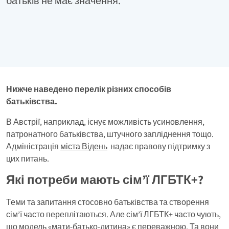
батьків не має значення.
Нижче наведено перелік різних способів
батьківства.
В Австрії, наприклад, існує можливість усиновлення,
патронатного батьківства, штучного запліднення тощо.
Адміністрація
міста Відень
надає правову підтримку з
цих питань.
Які потреби мають сім’ї ЛГБТК+?
Теми та запитання стосовно батьківства та створення
сім’ї часто переплітаються. Але сім’ї ЛГБТК+ часто чують,
що модель «мати-батько-дитина» є переважною. Та вони