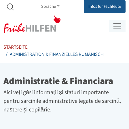
Meta Navigation
Zum Inhalt springen
Zur Navigation springen
Sprache
Infos für Fachleute
STARTSEITE
ADMINISTRATION & FINANZIELLES RUMÄNISCH
Administratie & Financiara
Aici veți găsi informații și sfaturi importante
pentru sarcinile administrative legate de sarcină,
naștere și copilărie.