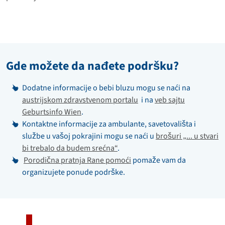
Gde možete da nađete podršku?
Dodatne informacije o bebi bluzu mogu se naći na
austrijskom zdravstvenom portalu
i na
veb sajtu
Geburtsinfo Wien
.
Kontaktne informacije za ambulante, savetovališta i
službe u vašoj pokrajini mogu se naći u
brošuri „... u stvari
bi trebalo da budem srećna“
.
Porodična pratnja Rane pomoći
pomaže vam da
organizujete ponude podrške.