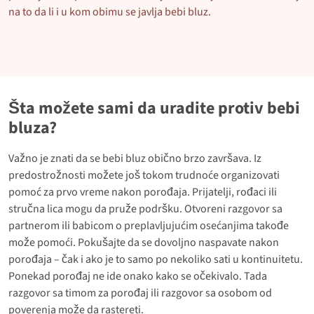
na to da li i u kom obimu se javlja bebi bluz.
Šta možete sami da uradite protiv bebi
bluza?
Važno je znati da se bebi bluz obično brzo završava. Iz
predostrožnosti možete još tokom trudnoće organizovati
pomoć za prvo vreme nakon porođaja. Prijatelji, rođaci ili
stručna lica mogu da pruže podršku. Otvoreni razgovor sa
partnerom ili babicom o preplavljujućim osećanjima takođe
može pomoći. Pokušajte da se dovoljno naspavate nakon
porođaja – čak i ako je to samo po nekoliko sati u kontinuitetu.
Ponekad porođaj ne ide onako kako se očekivalo. Tada
razgovor sa timom za porođaj ili razgovor sa osobom od
poverenja može da rastereti.