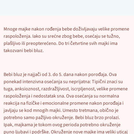
Mnoge majke nakon rođenja bebe doživljavaju velike promene
raspoloženja. Iako su srećne zbog bebe, osećaju se tužno,
plašljivo ili preopterećeno. Do tri četvrtine svih majki ima
takozvani bebi bluz.
Bebi bluz je najjači od 3. do 5. dana nakon porođaja. Ova
ponekad intenzivna osećanja su neprijatna: Tipični znaci su
tuga, anksioznost, razdražljivost, iscrpljenost, velike promene
raspoloženja i nedostatak sna. Ova osećanja su normalna
reakcija na fizičke i emocionalne promene nakon porođaja i
javljaju se kod mnogih majki. Umesto tretmana, obično je
potrebno samo pažljivo okruženje. Bebi bluz brzo prolazi.
Ipak, majkama je tokom ovog perioda potrebno okruženje
puno ljubavi i podrške. Okruženje nove majke ima veliki uticaj