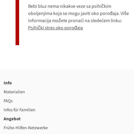
Bebi bluz nema nikakve veze sa psihičkim
oboljenjima koja se mogu javiti oko porođaja. Više
informacija možete pronaći na sledećem linku:
Psihički stres oko porođaja
Info
Materialien
FAQs
Infos für Familien
Angebot
Frühe-Hilfen-Netzwerke