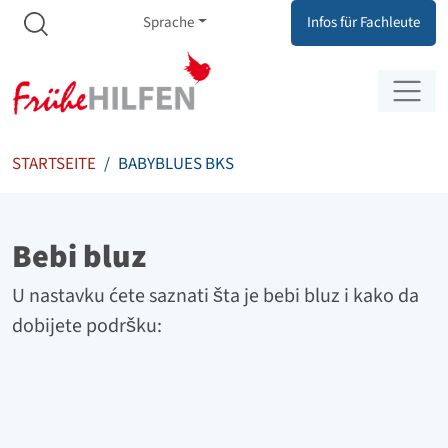
Meta Navigation
Zum Inhalt springen
Zur Navigation springen
Sprache
Infos für Fachleute
STARTSEITE
BABYBLUES BKS
Bebi bluz
U nastavku ćete saznati šta je bebi bluz i kako da
dobijete podršku: