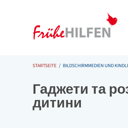
Meta Navigation
Zum Inhalt springen
Zur Navigation springen
STARTSEITE
BILDSCHIRMMEDIEN UND KINDL
Гаджети та ро
дитини