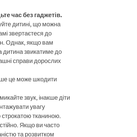
те час без гаджетів.
уйте дитині, що можна
амі звертаєтеся до
он. Однак, якщо вам
ша дитина звикатиме до
омашні справи дорослих
ше це може шкодити
микайте звук, інакше діти
антажувати увагу
о строкатою тканиною.
стійно. Якщо ви часто
аністю та розвитком