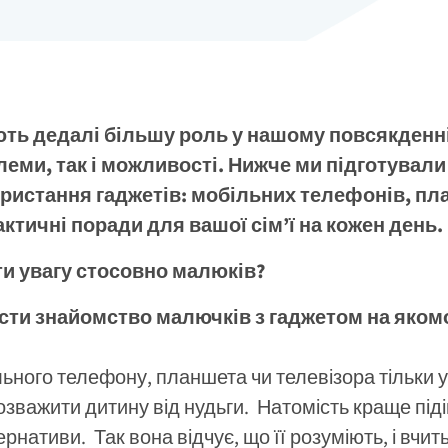
ють дедалі більшу роль у нашому повсякденні
еми, так і можливості. Нижче ми підготували
истання гаджетів: мобільних телефонів, план
ктичні поради для вашої сім’ї на кожен день.
ти увагу стосовно малюків?
сти знайомство малючків з гаджетом на якомо
ьного телефону, планшета чи телевізора тільки у
зважити дитину від нудьги. Натомість краще підій
рнативи. Так вона відчує, що її розуміють, і вчи