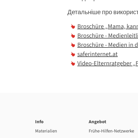
Детальніше про використ
Broschüre „Mama, kann
Broschüre - Medienleitl
Broschüre - Medien in d
saferinternet.at
Video-Elternratgeber „
Info
Angebot
Materialien
Frühe-Hilfen-Netzwerke