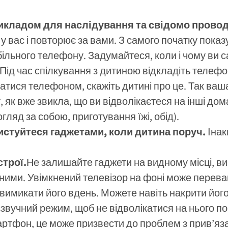
кладом для наслідування та свідомо проводь
у вас і повторює за вами. З самого початку показ
більного телефону. Задумайтеся, коли і чому ви с
Під час спілкування з дитиною відкладіть телеф
ватися телефоном, скажіть дитині про це. Так ва
, як вже звикла, що ви відволікаєтеся на інші д
ляд за собою, приготування їжі, обід).
истуйтеся гаджетами, коли дитина поруч.
Інак
строї.
Не залишайте гаджети на видному місці, ви
ними. Увімкнений телевізор на фоні може перев
вимикати його вдень. Можете навіть накрити йог
звучний режим, щоб не відволікатися на нього по
артфон, це може призвести до проблем з прив’яз