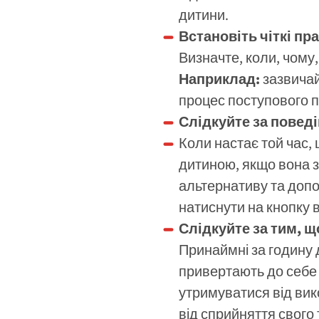
дитини.
Встановіть чіткі пр
Визначте, коли, чому
Наприклад:
зазвичай
процес поступового 
Слідкуйте за повед
Коли настає той час, 
дитиною, якщо вона 
альтернативу та допо
натиснути на кнопку 
Слідкуйте за тим, щ
Принаймні за годину 
привертають до себе 
утримуватися від вик
від сприйняття свого 