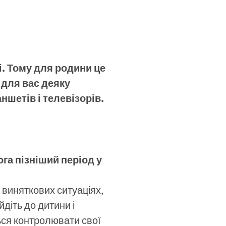
. Тому для родини це
 для вас деяку
шетів і телевізорів.
га пізніший період у
 виняткових ситуаціях,
діть до дитини і
ться контролювати свої