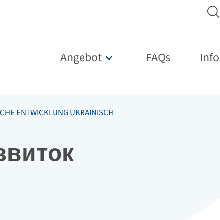
Hauptnavigation
Angebot
FAQs
Info
Untermenü für „Angebot“
ICHE ENTWICKLUNG UKRAINISCH
звиток