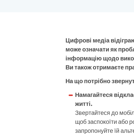
Цифрові медіа відігра
може означати як пробл
інформацію щодо викор
Ви також отримаєте пра
На що потрібно зверну
Намагайтеся відкла
житті.
Звертайтеся до мобіл
щоб заспокоїти або ро
запропонуйте їй альте