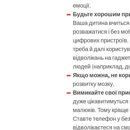
емоції.
Будьте хорошим при
Ваша дитина вчиться 
розважатися і без мо
цифрових пристроїв. 
треба й далі користу
відволікань на гаджет
людей (наприклад, дог
Якщо можна, не кор
розвитку мозку.
Вимикайте свої при
дуже цікавитимуться 
малюків. Тому краще 
Ставте телефон у без
відволікаєтеся на см