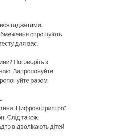
тися гаджетами.
кі обмеження спрощують
есту для вас.
ини? Поговоріть з
еною. Запропонуйте
пропонуйте разом
.
итини. Цифрові пристрої
н. Слід також
адто відволікають дітей