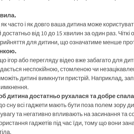
авила.
, як часто і як довго ваша дитина може користува
 достатньо від 10 до 15 хвилин за один раз. Чіт
прийняття для дитини, що означатиме менше прот
інкою.
що ігор або перегляду відео вже забагато для дит
здається неспокійною, стомленою чи незацікавл
можіть дитині вимкнути пристрій. Наприклад, за
вимкнення.
об дитина достатньо рухалася та добре спала
до сну всі гаджети мають бути поза полем зору д
увагу та негативно впливають на засинання та со
ористання гаджетів під час їди, тому що вони зан
тіла.