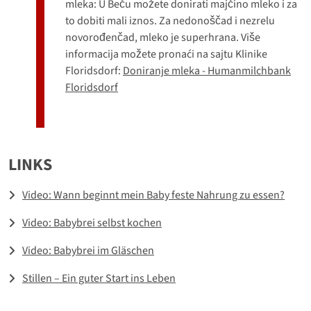
mleka: U Beču možete donirati majčino mleko i za
to dobiti mali iznos. Za nedonoščad i nezrelu
novorođenčad, mleko je superhrana. Više
informacija možete pronaći na sajtu Klinike
Floridsdorf:
Doniranje mleka - Humanmilchbank
Floridsdorf
LINKS
Video: Wann beginnt mein Baby feste Nahrung zu essen?
Video: Babybrei selbst kochen
Video: Babybrei im Gläschen
Stillen – Ein guter Start ins Leben