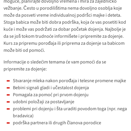
moguće, planirajte dovoljno vremena i mira za zajedničko
vežbanje. Često u porodilištima nema dovoljno osoblja koje
može da posveti vreme individualnoj podršci majke i deteta.
Stoga babica može biti dobra podrška, koja će vas posetiti kod
kuće i može vas podržati za dobar početak dojenja. Najbolje je
da se još tokom trudnoće informišete i pripremite za dojenje.
Kurs za pripremu porođaja ili priprema za dojenje sa babicom
može biti od pomoći.
Informacije o sledećim temama će vam pomoći da se
pripremite za dojenje:
Stvaranje mleka nakon porođaja i telesne promene majke
Bebini signali gladi i učestalost dojenja
Pomagala za pomoć pri prvom dojenju
udobni položaji za postavljanje
problemi pri dojenju i šta uraditi povodom toga (npr. nega
bradavica)
podrška partnera ili drugih članova porodice