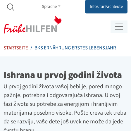
Meta Navigation
Zum Inhalt springen
Zur Navigation springen
Sprache
Infos für Fachleute
STARTSEITE
BKS ERNÄHRUNG ERSTES LEBENSJAHR
Ishrana u prvoj godini života
U prvoj godini života vašoj bebi je, pored mnogo
pažnje, potrebna i odgovarajuća ishrana. U ovoj
fazi života su potrebe za energijom i hranljivim
materijama posebno visoke. Pošto creva tek treba
da se razviju, vaše dete još uvek ne može da jede
čvrstu hranu.