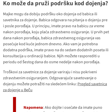
Ko može da pruži podršku kod dojenja?
Majke mogu da dobiju podršku oko dojenja od babica ili
savetnika za dojenje. Babica odgovara na pitanja o dojenju pre
i posle porođaja. U principu, imate pravo na babicu za vreme
nakon porođaja, koju plaća zdravstveno osiguranje. U prvih pet
dana nakon porođaja, babica zdravstvenog osiguranja vas
posećuje kod kuće jednom dnevno. Ako vam je potrebna
dodatna podrška, imate pravo na do sedam dodatnih poseta ili
konsultacija u ordinaciji babice. Njih možete rasporediti u
periodu od šestog dana do osme nedelje nakon porođaja.
Troškovi za savetnice za dojenje variraju i nisu pokriveni
zdravstvenim osiguranjem. Odgovarajuće savetovanje o
dojenju možete potražiti na sledećem linku:
Pregled savetnica
za dojenje u Beču
Napomena
: Ako dojite i osećate da imate puno