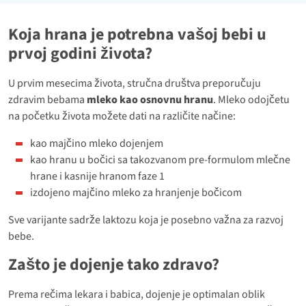
Koja hrana je potrebna vašoj bebi u
prvoj godini života?
U prvim mesecima života, stručna društva preporučuju
zdravim bebama
mleko kao osnovnu hranu
. Mleko odojčetu
na početku života možete dati na različite načine:
kao majčino mleko dojenjem
kao hranu u bočici sa takozvanom pre-formulom mlečne
hrane i kasnije hranom faze 1
izdojeno majčino mleko za hranjenje bočicom
Sve varijante sadrže laktozu koja je posebno važna za razvoj
bebe.
Zašto je dojenje tako zdravo?
Prema rečima lekara i babica, dojenje je optimalan oblik