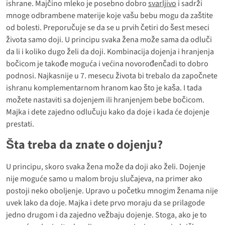
ishrane. Majčino mleko je posebno dobro
svarljivo
i sadrži
mnoge odbrambene materije koje vašu bebu mogu da zaštite
od bolesti. Preporučuje se da se u prvih četiri do šest meseci
života samo doji. U principu svaka žena može sama da odluči
da li i koliko dugo želi da doji. Kombinacija dojenja i hranjenja
bočicom je takođe moguća i većina novorođenčadi to dobro
podnosi. Najkasnije u 7. mesecu života bi trebalo da započnete
ishranu komplementarnom hranom kao što je kaša. I tada
možete nastaviti sa dojenjem ili hranjenjem bebe bočicom.
Majka i dete zajedno odlučuju kako da doje i kada će dojenje
prestati.
Šta treba da znate o dojenju?
U principu, skoro svaka žena može da doji ako želi. Dojenje
nije moguće samo u malom broju slučajeva, na primer ako
postoji neko oboljenje. Upravo u početku mnogim ženama nije
uvek lako da doje. Majka i dete prvo moraju da se prilagode
jedno drugom i da zajedno vežbaju dojenje. Stoga, ako je to