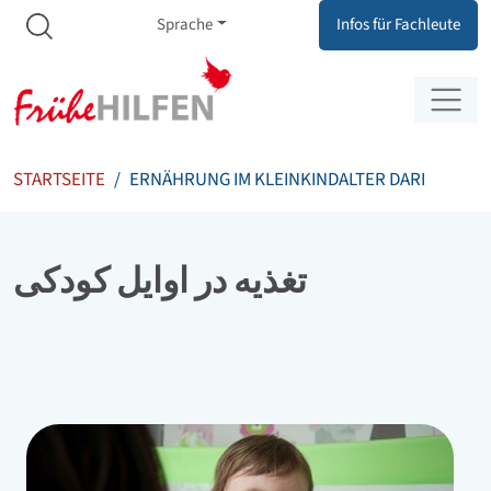
Meta Navigation
Zum Inhalt springen
Zur Navigation springen
Sprache
Infos für Fachleute
STARTSEITE
ERNÄHRUNG IM KLEINKINDALTER DARI
تغذیه در اوایل کودکی
Bild