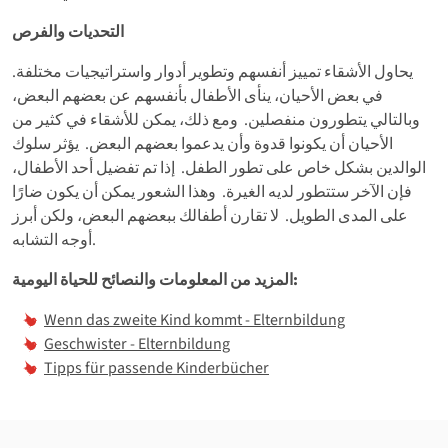
التحديات والفرص
يحاول الأشقاء تمييز أنفسهم وتطوير أدوار واستراتيجيات مختلفة.
في بعض الأحيان، ينأى الأطفال بأنفسهم عن بعضهم البعض،
وبالتالي يتطورون منفصلين. ومع ذلك، يمكن للأشقاء في كثير من
الأحيان أن يكونوا قدوة وأن يدعموا بعضهم البعض. يؤثر سلوك
الوالدين بشكل خاص على تطور الطفل. إذا تم تفضيل أحد الأطفال،
فإن الآخر ستتطور لديه الغيرة. وهذا الشعور يمكن أن يكون ضارًا
على المدى الطويل. لا تقارن أطفالك ببعضهم البعض، ولكن أبرز
أوجه التشابه.
المزيد من المعلومات والنصائح للحياة اليومية:
Wenn das zweite Kind kommt - Elternbildung
Geschwister - Elternbildung
Tipps für passende Kinderbücher