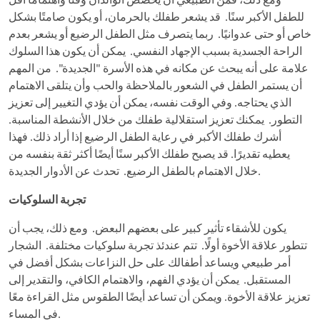
ومع ذلك، فمن الطبيعي أن يخصص الوالدان وقتًا واهتمامًا أقل
للطفل الأكبر سنًا. قد يشعر طفلك بالحرمان، أو يكون صامتًا بشكل
خاص أو حتى عدوانيًا. ربما يتصرف مثل الطفل الرضيع أو يشعر بعدم
الراحة الجسدية بسبب الإجهاد النفسي. يمكن أن يكون هذا السلوك
علامة على أنه يبحث عن مكانه في هذه الأسرة "الجديدة". من المهم
أن يستمر الطفل في الشعور بالملاحظة والحب وأن يتلقى الاهتمام
الذي يحتاجه. وفي الوقت نفسه، يمكن أن يؤدي التغيير إلى تعزيز
التطور. يمكنك تعزيز استقلالية طفلك من خلال الأنشطة المناسبة.
أشرك طفلك الأكبر في رعاية الطفل الرضيع إذا أراد ذلك. فهذا
يعطيه تقديرًا. قد يصبح طفلك الأكبر سنًا أيضًا أكثر ثقة بنفسه من
خلال الاهتمام بالطفل الرضيع. تحدث عن الأدوار الجديدة.
تجربة السلوكيات
يكون للأشقاء تأثير كبير على بعضهم البعض. ومع ذلك، يجب أن
تتطور علاقة الأخوة أولًا. تتم عندئذ تجربة سلوكيات مختلفة. الشجار
أمر طبيعي ويساعد أطفالك على حل النزاعات بشكل أفضل في
المستقبل. يمكن أن يؤدي الفهم، والاهتمام الكافي، والتقدير إلى
تعزيز علاقة الأخوة. ويمكن أن تساعد أيضًا الطقوس مثل القراءة معًا
في المساء.