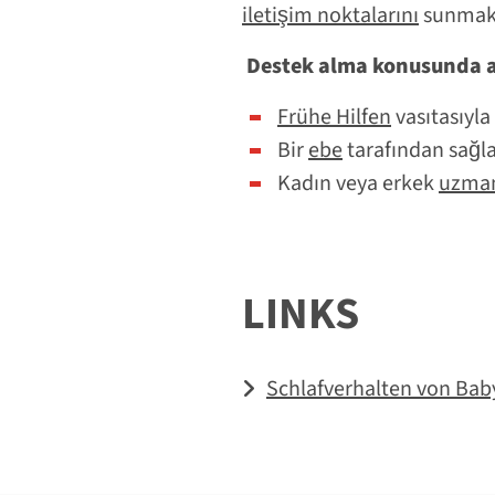
iletişim noktalarını
sunmak
Destek alma konusunda aş
Frühe Hilfen
vasıtasıyla
Bir
ebe
tarafından sağl
Kadın veya erkek
uzma
LINKS
Schlafverhalten von Bab