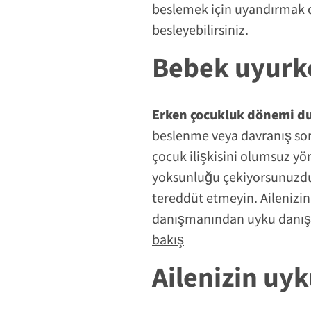
beslemek için uyandırmak d
besleyebilirsiniz.
Bebek uyurken
Erken çocukluk dönemi d
beslenme veya davranış soru
çocuk ilişkisini olumsuz y
yoksunluğu çekiyorsunuzdu
tereddüt etmeyin. Aileniz
danışmanından uyku danışma
bakış
Ailenizin uyk