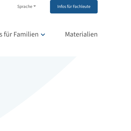
Sprache
Infos für Fachleute
s für Familien
Materialien
Untermenü für „Infos für Familien“