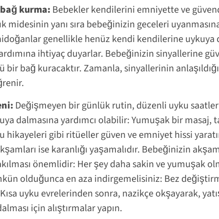
 bağ kurma:
Bebekler kendilerini emniyette ve güven
çük midesinin yanı sıra bebeğinizin geceleri uyanmasın
nidoğanlar genellikle henüz kendi kendilerine uykuya 
ardımına ihtiyaç duyarlar. Bebeğinizin sinyallerine gü
lü bir bağ kuracaktır. Zamanla, sinyallerinin anlaşıldığı
ğrenir.
ni:
Değişmeyen bir günlük rutin, düzenli uyku saatler
uya dalmasına yardımcı olabilir: Yumuşak bir masaj, t
ku hikayeleri gibi ritüeller güven ve emniyet hissi yarat
 akşamları ise karanlığı yaşamalıdır. Bebeğinizin akş
kılması önemlidir: Her şey daha sakin ve yumuşak olma
mkün olduğunca en aza indirgemelisiniz: Bez değiştirm
. Kısa uyku evrelerinden sonra, nazikçe okşayarak, yatı
alması için alıştırmalar yapın.