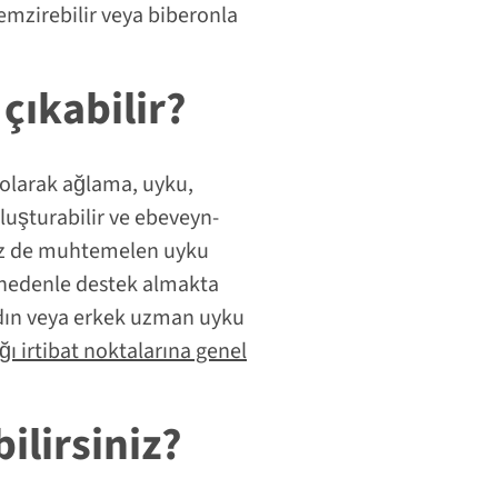
emzirebilir veya biberonla
çıkabilir?
olarak ağlama, uyku,
luşturabilir ve ebeveyn-
siz de muhtemelen uyku
 nedenle destek almakta
dın veya erkek uzman uyku
ı irtibat noktalarına genel
ilirsiniz?