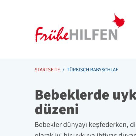
Meta Navigation
Zum Inhalt springen
Zur Navigation springen
STARTSEITE
TÜRKISCH BABYSCHLAF
Bebeklerde uy
düzeni
Bebekler dünyayı keşfederken, 
olarak iyi bir uykuya ihtiyaç duya