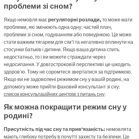
проблеми зі сном?
Якщо немовля має
регуляторні розлади,
то може мати
проблеми, які змінюють одна одну: частий плач,
проблеми зі сном, годуванням або поведінкою. Це може
стати важким тягарем для сім’ї та негативно вплинути на
стосунки батьків і дитини. Якщо ваша дитина спить
недостатньо, то і ви можете страждати через
недосипання. У довгостроковій перспективі це шкодить
здоров’ю. Тому не соромтеся звертатися за підтримкою.
Якщо ви не задоволені режимом сну у вашій родині, на
допомогу може прийти фаховий консультант зі сну:
список консультаційних центрів з питань сну
.
Як можна покращити режим сну у
родині?
Присутність під час сну та прив’язаність:
немовлята
мають глибоку потребу в почутті захисту та безпеки. Це