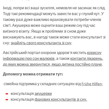
Іноді, попри всі ваші зусилля, немовля не засинає як слід.
Тоді такі рекомендації можуть завести вас у глухий кут. У
такому разі дуже важливо враховувати потреби членів
сім’ї. Акушерка може оцінити ваш режим сну під час
виїзного візиту. Якщо ж проблеми зі сном дуже
виснажують вас, в нагоді також може стати консультант зі
сну:
знайдіть свого консультанта зі сну
.
Австрійський портал охорони здоров’я містить
корисну
інформацію про сон малюків,
а також
контакти лікарень,
до яких можна звернутися, якщо дитина постійно плаче
.
Допомогу можна отримати тут:
сімейна підтримка у складних ситуаціях від
Frühe Hilfen
;
консультація
акушерки
консультація
фахових
консультантів зі сну.