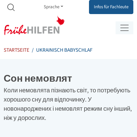
Meta Navigation
Zum Inhalt springen
Zur Navigation springen
Sprache
Infos für Fachleute
STARTSEITE
UKRAINISCH BABYSCHLAF
Сон немовлят
Коли немовлята пізнають світ, то потребують
хорошого сну для відпочинку. У
новонароджених і немовлят режим сну інший,
ніж у дорослих.