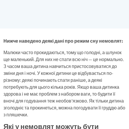
Нижче наведено деякі дані про режим сну немовлят:
Малюки часто прокидаються, тому що голодні, а шлунок
ще маленький. Для них не спати всю ніч — це нормально.
З часом ваша дитина навчиться пристосовуватися до
зміни дня і ночі. У кожної дитини це відбувається по-
різному: деякі починають спати раніше, а деякі
потребують для цього кілька років. Якщо ваша дитинка
здорова і не має проблем з набором ваги, то будити її
вночі для годування теж необов’язково. Як тільки дитина
зголодніє та прокинеться, можна погодувати її груддю або
з пляшечки.
Які у немовлят можуть бути