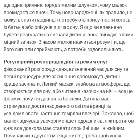
ще одна причина поряд з малим шлунком, чому малюк
прокидається вночі. Тому новонароджені, як правило, не
можуть спати наодинці і потребують присутности когось
із батьків або опікунів під час сну. Якщо ви впевнено
будете реагувати на сигнали дитини, вона вибудує з вами
міцний зв’язок. З часом малюк навчиться розуміти, що
його сигнали сприймають, а потреби задовольняють.
Регулярний розпорядок дня та режим сну:
фіксований розпорядок дня, визначений час для сну та
певні процедури для засинання допоможуть дитині
краще засинати. Легкий масаж, знайома атмосфера, що
створюється для сну, або читання казочок на ніч — все це
формує почуття довіри та безпеки. Дитина має
отримувати достатньо денного світла вранці та
усвідомлювати настання темряви ввечері. Важливо, щоб
малюк відчував увечері менше подразників, ніж протягом
дня: все довкола має ставати спокійнішим і ніжнішим.
Починаючи з другого місяця життя, треба, щоб уночі