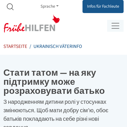
Meta Navigation
Zum Inhalt springen
Zur Navigation springen
Sprache
Infos für Fachleute
STARTSEITE
UKRAINISCH VÄTERINFO
Стати татом — на яку
підтримку може
розраховувати батько
З народженням дитини ролі у стосунках
змінюються. Щоб мати добру сім’ю, обоє
батьків покладають на себе різні нові