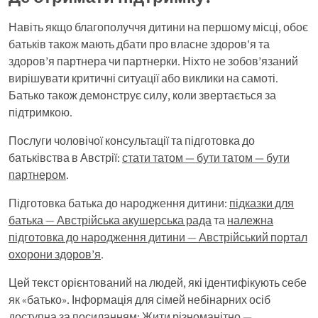
Навіть якщо благополуччя дитини на першому місці, обоє
батьків також мають дбати про власне здоров’я та
здоров’я партнера чи партнерки. Ніхто не зобов’язаний
вирішувати критичні ситуації або виклики на самоті.
Батько також демонструє силу, коли звертається за
підтримкою.
Послуги чоловічої консультації та підготовка до
батьківства в Австрії:
стати татом — бути татом — бути
партнером
.
Підготовка батька до народження дитини:
підказки для
батька — Австрійська акушерська рада
та
належна
підготовка до народження дитини — Австрійський портал
охорони здоров’я
.
Цей текст орієнтований на людей, які ідентифікують себе
як «батько». Інформація для сімей небінарних осіб
доступна за посиланням:
Жити різноманітно —