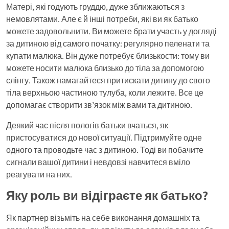
Матері, які годують груддю, дуже зближаються з
немовлятами. Але є й інші потреби, які ви як батько
можете задовольнити. Ви можете брати участь у догляді
за дитиною від самого початку: регулярно пеленати та
купати малюка. Він дуже потребує близькости: тому ви
можете носити малюка близько до тіла за допомогою
слінгу. Також намагайтеся притискати дитину до свого
тіла верхньою частиною тулуба, коли лежите. Все це
допомагає створити зв’язок між вами та дитиною.
Деякий час після пологів батьки вчаться, як
пристосуватися до нової ситуації. Підтримуйте одне
одного та проводьте час з дитиною. Тоді ви побачите
сигнали вашої дитини і невдовзі навчитеся вміло
реагувати на них.
Яку роль ви відіграєте як батько?
Як партнер візьміть на себе виконання домашніх та