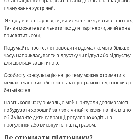
організаційних справ, як-от візити до органів влади або
планування зустрічей.
Якщо у вас є старші діти, ви можете піклуватися про них.
Так ви можете вивільнити час для партнерки, який вона
присвятить собі.
Подумайте про те, як проводити вдома якомога більше
часу: наприклад, взяти відпустку чи відгул або відпустку
для догляду за дитиною.
Особисту консультацію на цю тему можна отримати в
межах планових обстежень за
програмою підготовки до
батьківства
.
Навіть коли часу обмаль, сімейні ритуали допомагають
побудувати хороший зв’язок: читайте казки на ніч, міцно
обіймімайте дитину вранці, регулярно ходіть на
прогулянки або виконуйте інші дії разом.
Де отримати підтримку?