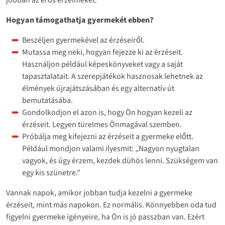
Hogyan támogathatja gyermekét ebben?
Beszéljen gyermekével az érzéseiről.
Mutassa meg neki, hogyan fejezze ki az érzéseit.
Használjon például képeskönyveket vagy a saját
tapasztalatait. A szerepjátékok hasznosak lehetnek az
élmények újrajátszásában és egy alternatív út
bemutatásába.
Gondolkodjon el azon is, hogy Ön hogyan kezeli az
érzéseit. Legyen türelmes Önmagával szemben.
Próbálja meg kifejezni az érzéseit a gyermeke előtt.
Például mondjon valami ilyesmit: „Nagyon nyugtalan
vagyok, és úgy érzem, kezdek dühös lenni. Szükségem van
egy kis szünetre.”
Vannak napok, amikor jobban tudja kezelni a gyermeke
érzéseit, mint más napokon. Ez normális. Könnyebben oda tud
figyelni gyermeke igényeire, ha Ön is jó passzban van. Ezért