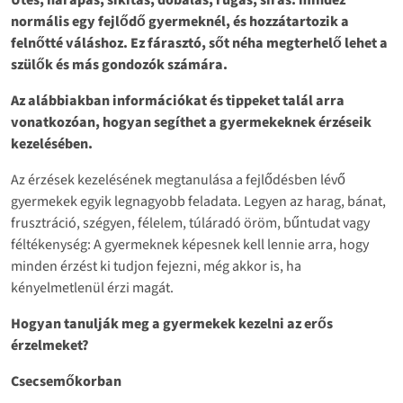
normális egy fejlődő gyermeknél, és hozzátartozik a
felnőtté váláshoz. Ez fárasztó, sőt néha megterhelő lehet a
szülők és más gondozók számára.
Az alábbiakban információkat és tippeket talál arra
vonatkozóan, hogyan segíthet a gyermekeknek érzéseik
kezelésében.
Az érzések kezelésének megtanulása a fejlődésben lévő
gyermekek egyik legnagyobb feladata. Legyen az harag, bánat,
frusztráció, szégyen, félelem, túláradó öröm, bűntudat vagy
féltékenység: A gyermeknek képesnek kell lennie arra, hogy
minden érzést ki tudjon fejezni, még akkor is, ha
kényelmetlenül érzi magát.
Hogyan tanulják meg a gyermekek kezelni az erős
érzelmeket?
Csecsemőkorban