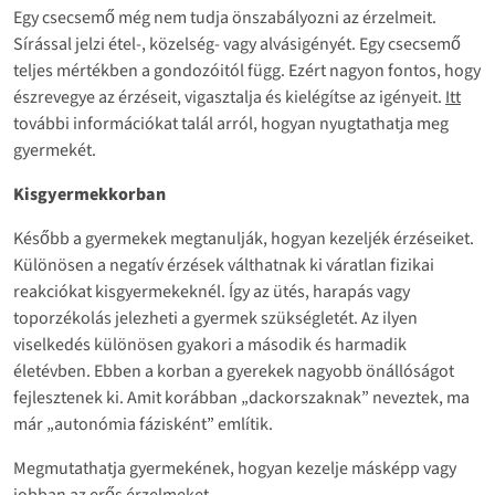
Egy csecsemő még nem tudja önszabályozni az érzelmeit.
Sírással jelzi étel-, közelség- vagy alvásigényét. Egy csecsemő
teljes mértékben a gondozóitól függ. Ezért nagyon fontos, hogy
észrevegye az érzéseit, vigasztalja és kielégítse az igényeit.
Itt
további információkat talál arról, hogyan nyugtathatja meg
gyermekét.
Kisgyermekkorban
Később a gyermekek megtanulják, hogyan kezeljék érzéseiket.
Különösen a negatív érzések válthatnak ki váratlan fizikai
reakciókat kisgyermekeknél. Így az ütés, harapás vagy
toporzékolás jelezheti a gyermek szükségletét. Az ilyen
viselkedés különösen gyakori a második és harmadik
életévben. Ebben a korban a gyerekek nagyobb önállóságot
fejlesztenek ki. Amit korábban „dackorszaknak” neveztek, ma
már „autonómia fázisként” említik.
Megmutathatja gyermekének, hogyan kezelje másképp vagy
jobban az erős érzelmeket.