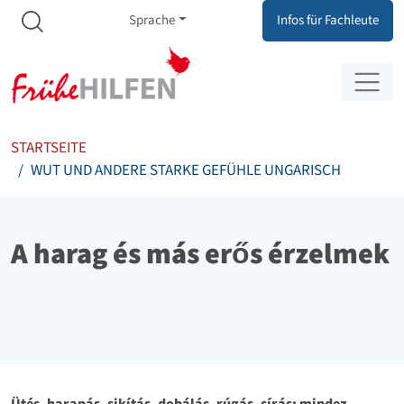
Meta Navigation
Zum Inhalt springen
Zur Navigation springen
Sprache
Infos für Fachleute
STARTSEITE
WUT UND ANDERE STARKE GEFÜHLE UNGARISCH
A harag és más erős érzelmek
Ütés, harapás, sikítás, dobálás, rúgás, sírás: mindez