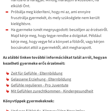
elküldi Önt.
Próbálja meg kideríteni, hogy mi az, ami ennyire
frusztrálja gyermekét, és mely szükséglete nem került
kielégítésre.
Ha gyermeke ismét megnyugodott: beszéljen az érzéseiről.
Majd kérje meg, hogy tegye rendbe a dolgokat. Például
kérje meg, hogy vegye fel a könyvet a földről, vagy kérjen
bocsánatot attól a gyermektől, akit megharapott.
Az alábbi linken további információkat talál arról, hogyan
kezelheti gyermeke erős érzelmeit:
Zeit für Gefühle - Elternbildung
Gelassene Erziehung - Elternbildung
Gefühle regulieren - Pro Juventute
Mit Gefühlen zurechtkommen - Kindergesundheit
Könyvtippek gyermekeknek:
Und was fühlst du, Känguru? Von Nora Imlau