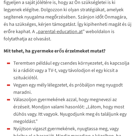
figyeljen a saját jólétére is, hogy az Ön szükségletei is ki
legyenek elégítve. Dolgozzon ki olyan stratégiákat, amelyek
segítenek nyugalma megőrzésében. Szánjon időt Önmagára,
és ha szükséges, kérjen támogatást. Így kipihenheti magát és új
erőre kaphat. A „
parental-education.at
” weboldalon is
folytathatja az olvasást.
Mit tehet, ha gyermeke erős érzelmeket mutat?
Teremtsen például egy csendes környezetet, és kapcsolja
ki a rádiót vagy a TV-t, vagy távolodjon el egy kicsit a
szituációtól.
Vegyen egy mély lélegzetet, és próbáljon meg nyugodt
maradni.
Válaszoljon gyermekének azzal, hogy megnevezi az
érzéseit. Mondjon valami hasonlót: „Látom, hogy most
dühös vagy. Itt vagyok. Nyugodjunk meg és találjunk egy
megoldást.”
Nyújtson vigaszt gyermekének, nyugtassa meg, vagy
hárítsa el a haragját. Mindig maradjon a közelben, ha