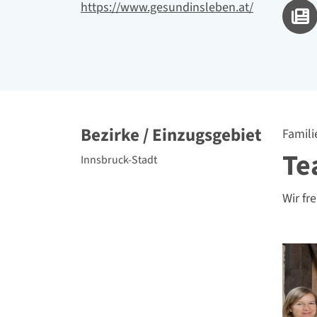
Website
https://www.gesundinsleben.at/
Bezirke / Einzugsgebiet
Famili
Te
politische Bezirke
Innsbruck-Stadt
Wir fr
Teamb