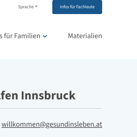
Sprache
Infos für Fachleute
s für Familien
Materialien
Untermenü für „Infos für Familien“
lfen Innsbruck
l
willkommen@gesundinsleben.at