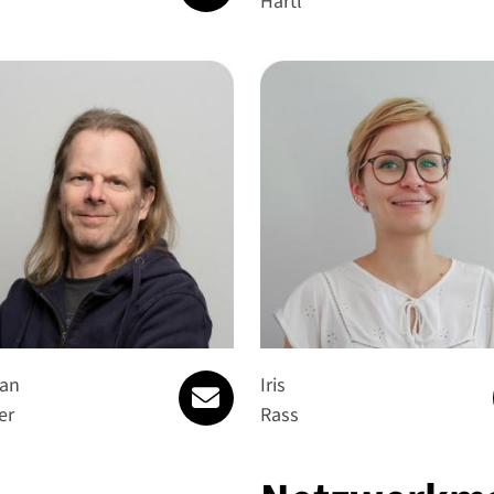
Hartl
willkommen@gesundinsleben.
ian
Iris
er
Rass