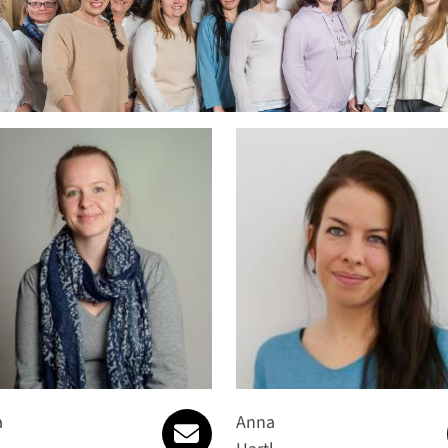
willkommen@gesundinsleben.
a
Anna