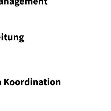
anagement
eitung
n Koordination