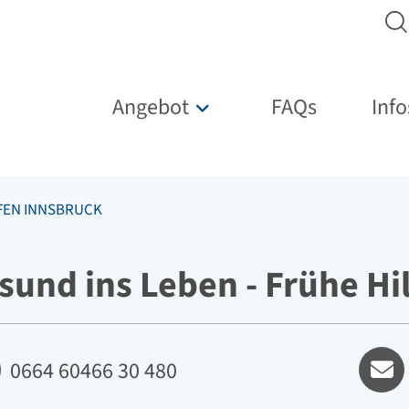
Hauptnavigation
Angebot
FAQs
Info
Untermenü für „Angebot“
LFEN INNSBRUCK
sund ins Leben - Frühe Hi
fon
E-mai
0664 60466 30 480