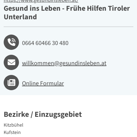
https://www.gesundinsleben.at/
Gesund ins Leben - Frühe Hilfen Tiroler
Unterland
Telefon
0664 60466 30 480
E-mail
willkommen@gesundinsleben.at
Online Formular
Bezirke / Einzugsgebiet
politische Bezirke
Kitzbühel
Kufstein