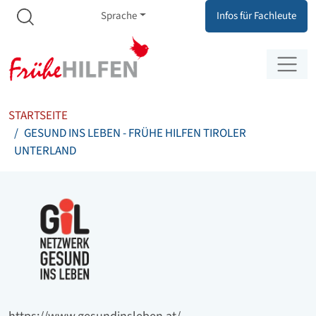
Meta Navigation
Zum Inhalt springen
Zur Navigation springen
Sprache
Infos für Fachleute
STARTSEITE
GESUND INS LEBEN - FRÜHE HILFEN TIROLER
UNTERLAND
Logo
Website