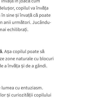
ia învață în joacă cum
delușor, copilul va învăța
în sine și învață că poate
 în anii următori. Jucându-
ai echilibrați.
ă
. Așa copilul poate să
eze zone naturale cu blocuri
de a învăța și de a gândi.
ge lumea cu entuziasm.
r și curiozității copilului