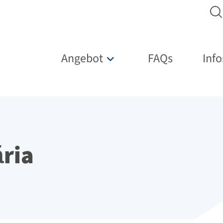
Hauptnavigation
Angebot
FAQs
Info
Untermenü für „Angebot“
ăria