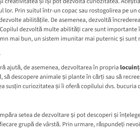
e și creativitatea și își pot dezvolta curiozitatea. Aceșt
 lor. Prin suitul într-un copac sau rostogolirea pe un 
dezvolte abilitățile. De asemenea, dezvoltă încrederea 
 Copilul dezvoltă multe abilități care sunt importante
somn mai bun, un sistem imunitar mai puternic și sunt m
ă
tură ajută, de asemenea, dezvoltarea în propria
locuinț
, să descopere animale și plante în cărți sau să recre
 susțin curiozitatea și îi oferă copilului dvs. bucuria 
stâmpăra setea de dezvoltare și pot descoperi și înțele
fiecare grupă de vârstă. Prin urmare, răspundeți nevoilo