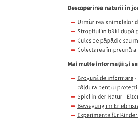
Descoperirea naturii în j
Urmărirea animalelor d
Stropitul în bălți după 
Cules de păpădie sau 
Colectarea împreună a
Mai multe informații și su
Broșură de informare
-
căldura pentru protecția
Spiel in der Natur - Elt
Bewegung im Erlebnisr
Experimente für Kinder 