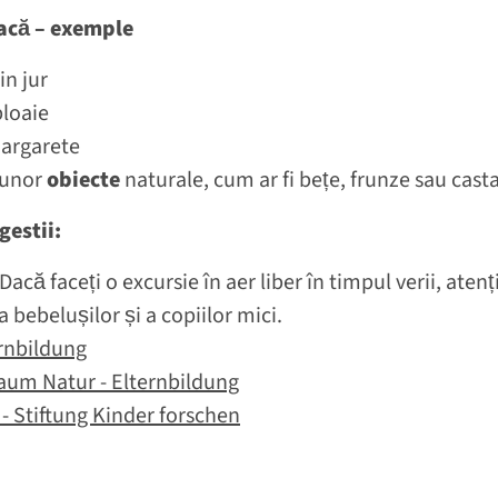
oacă – exemple
in jur
ploaie
margarete
 unor
obiecte
naturale, cum ar fi bețe, frunze sau cas
gestii:
 Dacă faceți o excursie în aer liber în timpul verii, ate
 bebelușilor și a copiilor mici.
ernbildung
aum Natur - Elternbildung
- Stiftung Kinder forschen