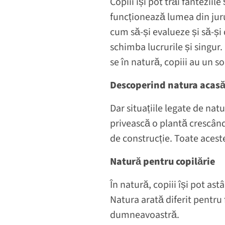
Copiii își pot trăi fanteziil
funcționează lumea din jurul
cum să-și evalueze și să-și 
schimba lucrurile și singur.
se în natură, copiii au un 
Descoperind natura acas
Dar situațiile legate de na
privească o plantă crescând
de construcție. Toate acestea
Natură pentru copilărie
În natură, copiii își pot a
Natura arată diferit pentru 
dumneavoastră.