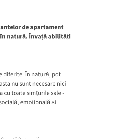
 plantelor de apartament
n natură. Învață abilități
diferite. În natură, pot
easta nu sunt necesare nici
 cu toate simțurile sale -
socială, emoțională și