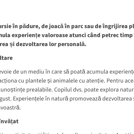
ursie în pădure, de joacă în parc sau de îngrijirea
ula experiențe valoroase atunci când petrec timp î
ea și dezvoltarea lor personală.
oltare
nevoie de un mediu în care să poată acumula experiențe 
acționa cu plantele și animalele cu atenție. Pentru ac
unoștințe prealabile. Copilul dvs. poate explora natura
i gust. Experiențele în natură promovează dezvoltarea 
voastră.
 învățat