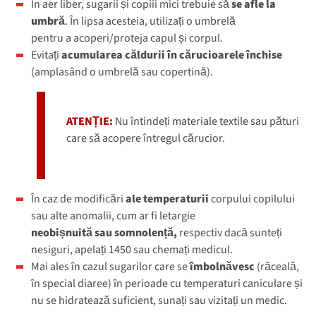
În aer liber, sugarii și copiii mici trebuie să
se afle la
umbră
. În lipsa acesteia, utilizați o umbrelă
pentru a acoperi/proteja capul și corpul.
Evitați
acumularea căldurii în cărucioarele închise
(amplasând o umbrelă sau copertină).
ATENȚIE:
Nu întindeți materiale textile sau pături
care să acopere întregul cărucior.
În caz de modificări
ale temperaturii
corpului copilului
sau alte anomalii, cum ar fi letargie
neobișnuită sau somnolență,
respectiv dacă sunteți
nesiguri, apelați 1450 sau chemați medicul.
Mai ales în cazul sugarilor care se
îmbolnăvesc
(răceală,
în special diaree) în perioade cu temperaturi caniculare și
nu se hidratează suficient, sunați sau vizitați un medic.