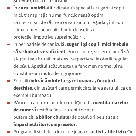
și 19:00
, dacă este posibil.
În
cazul umidității
ridicate, în special la sugari și copii
mici, transpirația nu mai funcționează optim
ca mecanism de răcire a organismului. Așadar, într-un
climat umed, acordați atenție deosebită
protecției împotriva supraîncălzirii.
În perioadele de caniculă,
sugarii și copiii mici trebuie
să se hidrateze suficient
. Prin urmare, se recomandă să-i
alăptați sau hrăniți mai des, respectiv să le oferiți regulat
de băut. Apetitul scăzut este un fenomen normal și nu
constituie un motiv de îngrijorare.
Folosiți î
mbrăcăminte largă și ușoară, în culori
deschise
, din țesături care permit circularea aerului, ca de
exemplu bumbacul.
Răcire cu ajutorul aerului condiționat, a
ventilatoarelor
de cameră
(evitând însă curenții de aer
puternici), a
băilor călduțe
(de două ori pe zi) sau a
împachetărilor/compreselor
.
Programați vizitele la locul de joacă și
activitățile fizice
în