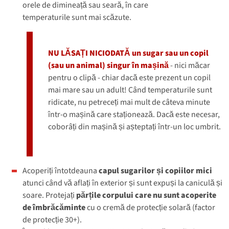
orele de dimineață sau seară, în care
temperaturile sunt mai scăzute.
NU LĂSAȚI NICIODATĂ un sugar sau un copil
(sau un animal) singur în mașină
- nici măcar
pentru o clipă - chiar dacă este prezent un copil
mai mare sau un adult! Când temperaturile sunt
ridicate, nu petreceți mai mult de câteva minute
într-o mașină care staționează. Dacă este necesar,
coborâți din mașină și așteptați într-un loc umbrit.
Acoperiți întotdeauna
capul sugarilor și copiilor mici
atunci când vă aflați în exterior și sunt expuși la caniculă și
soare. Protejați
părțile corpului care nu sunt acoperite
de îmbrăcăminte
cu o cremă de protecție solară (factor
de protecție 30+).