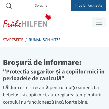
Meta Navigation
Zum Inhalt springen
Zur Navigation springen
Sprache
Infos für Fachleute
STARTSEITE
RUMÄNISCH HITZE
Broșură de informare:
"Protecția sugarilor și a copiilor mici în
perioadele de caniculă"
Căldura este stresantă pentru mulți oameni. La
bebeluși și copii mici, autoreglarea temperaturii
corpului nu funcționează încă foarte bine.