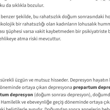
yku da sıklıkla bozulur.
benzer şekilde, bu rahatsızlık doğum sonrasındaki ho
ikolojik bir rahatsızlığı olan kadınların lohusalık hum
sı şüphesi varsa vakit kaybetmeden bir psikiyatriste 
ehlikeye atma riski mevcuttur.
 sürekli üzgün ve mutsuz hisseder. Depresyon hayatın
k döneminde ortaya çıkan depresyona
prepartum depre
rtum depresyon
(doğum sonrası depresyon), doğumdan 
 Hamilelik ve ebeveynliğe geçiş döneminde ortaya çıka
ki belirtilerle aynıdır. Doğumdan sonra annelerin beb