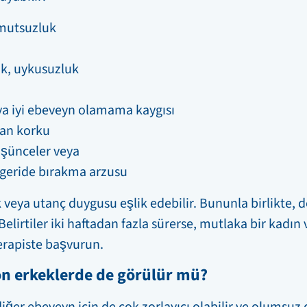
umutsuzluk
ilik, uykusuzluk
a iyi ebeveyn olamama kaygısı
yan korku
şünceler veya
 geride bırakma arzusu
veya utanç duygusu eşlik edebilir. Bununla birlikte, d
. Belirtiler iki haftadan fazla sürerse, mutlaka bir kadı
erapiste başvurun.
n erkeklerde de görülür mü?
iğer ebeveyn için de çok zorlayıcı olabilir ve olumsuz d