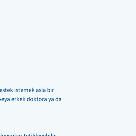
estek istemek asla bir
n veya erkek doktora ya da
uyguları tetikleyebilir.