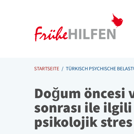
Meta Navigation
Zum Inhalt springen
Zur Navigation springen
STARTSEITE
TÜRKISCH PSYCHISCHE BELAS
Doğum öncesi 
sonrası ile ilgili
psikolojik stres