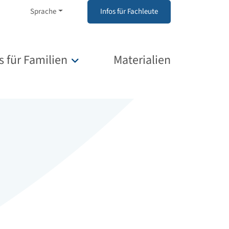
Sprache
Infos für Fachleute
s für Familien
Materialien
Untermenü für „Infos für Familien“