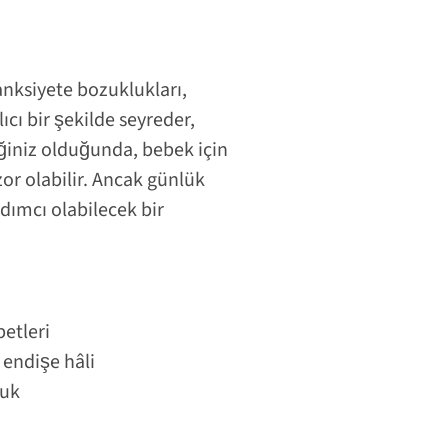
 anksiyete bozuklukları,
cı bir şekilde seyreder,
ğiniz olduğunda, bebek için
r olabilir. Ancak günlük
dımcı olabilecek bir
betleri
 endişe hâli
luk