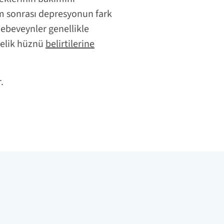
um sonrası depresyonun fark
 ebeveynler genellikle
nnelik hüznü
belirtilerine
.