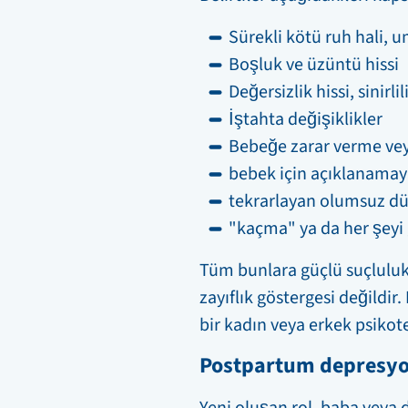
Sürekli kötü ruh hali, 
Boşluk ve üzüntü hissi
Değersizlik hissi, sinirl
İştahta değişiklikler
Bebeğe zarar verme vey
bebek için açıklanama
tekrarlayan olumsuz dü
"kaçma" ya da her şeyi
Tüm bunlara güçlü suçluluk 
zayıflık göstergesi değildir
bir kadın veya erkek psikot
Postpartum depresyo
Yeni oluşan rol, baba veya d