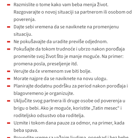
Razmislite o tome kako vam beba menja život.
Razgovarajte o novoj situaciji sa partnerom ili osobom od
poverenja.
Dajte sebi vremena da se naviknete na promenjenu
situaciju.
Ne pokušavajte da uradite previše odjednom.
Pokušajte da tokom trudnoće i ubrzo nakon porođaja
promenite svoj život što je manje moguće. Na primer:
promena posla, preseljenje itd.
Verujte da će vremenom sve biti bolje.
Morate najpre da se naviknete na novu ulogu.
Planirajte dodatnu podršku za period nakon porođaja i
blagovremeno je organizujte.
Uključite svog partnera ili druge osobe od poverenja u
brigu o bebi. Ako je moguće, koristite „Tatin mesec“ i
roditeljsko odsustvo oba roditelja.
Uzmite i tokom dana pauze za odmor, na primer, kada
beba spava.
Provodite vreme sa važnim ljudima, ponekad i bez bebe