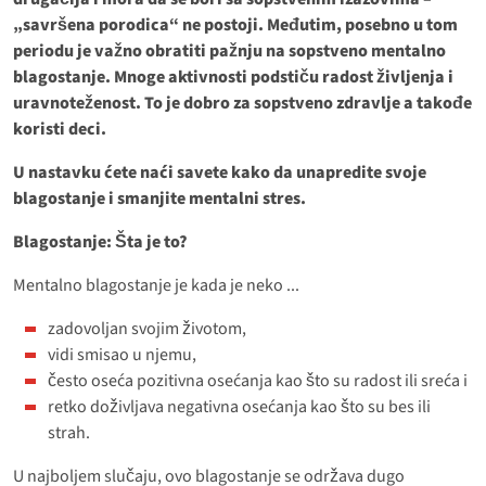
„savršena porodica“ ne postoji. Međutim, posebno u tom
periodu je važno obratiti pažnju na sopstveno mentalno
blagostanje. Mnoge aktivnosti podstiču radost življenja i
uravnoteženost. To je dobro za sopstveno zdravlje a takođe
koristi deci.
U nastavku ćete naći savete kako da unapredite svoje
blagostanje i smanjite mentalni stres.
Blagostanje: Šta je to?
Mentalno blagostanje je kada je neko ...
zadovoljan svojim životom,
vidi smisao u njemu,
često oseća pozitivna osećanja kao što su radost ili sreća i
retko doživljava negativna osećanja kao što su bes ili
strah.
U najboljem slučaju, ovo blagostanje se održava dugo