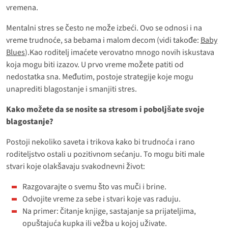
vremena.
Mentalni stres se često ne može izbeći. Ovo se odnosi i na
vreme trudnoće, sa bebama i malom decom (vidi takođe:
Baby
Blues
).Kao roditelj imaćete verovatno mnogo novih iskustava
koja mogu biti izazov. U prvo vreme možete patiti od
nedostatka sna. Međutim, postoje strategije koje mogu
unaprediti blagostanje i smanjiti stres.
Kako možete da se nosite sa stresom i poboljšate svoje
blagostanje?
Postoji nekoliko saveta i trikova kako bi trudnoća i rano
roditeljstvo ostali u pozitivnom sećanju. To mogu biti male
stvari koje olakšavaju svakodnevni život:
Razgovarajte o svemu što vas muči i brine.
Odvojite vreme za sebe i stvari koje vas raduju.
Na primer: čitanje knjige, sastajanje sa prijateljima,
opuštajuća kupka ili vežba u kojoj uživate.