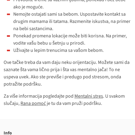
ako je moguće.
Nemojte ostajati sami sa bebom. Uspostavite kontakt sa
drugim mamama ili tatama. Razmenite iskustva, na primer
na bebi sastancima.
Ponekad promena lokacije može biti korisna. Na primer,
vodite vašu bebu u šetnju u prirodi.
Uživajte u lepim trenucima sa vašom bebom.
Ove tačke treba da vam daju neku orijentaciju. Možete sami da
saznate šta vama lično prija i šta vas mentalno jača! To ne
uspeva uvek. Ako ste previše i predugo pod stresom, onda
potražite podršku.
Za više informacija pogledajte pod
Mentalni stres
. U svakom
slučaju,
Rana pomoć
je tu da vam pruži podršku.
Info