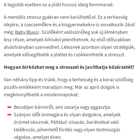
A legjobb esetben ez a jólét hosszú ideig fennmarad.
A mentális stressz gyakran nem kerülhető el. Ez a terhesség
idejére, a csecsemőkre és a kisgyermekekre is vonatkozik (lásd
még:
Baby Blues
). Szülőként valószínűleg sok új élményben
lesz része, amelyek kihívást jelenthetnek. Az első időszakban
alváshiányban szenvedhet. Léteznek azonban olyan stratégiák,
amelyek elősegíthetik a jólétet és csökkenthetik a stresszt.
Hogyan birkózhat meg a stresszel és javíthatja közérzetét?
Van néhány tipp és trükk, hogy a terhesség és a korai szülőség
pozitív emlékként maradjon meg. Már az apró dolgok is
megkönnyíthetik a mindennapokat:
Beszéljen bármiről, ami zavarja vagy aggasztja.
Szánjon időt önmagára és olyan dolgokra, amelyek
örömet okoznak. Például: olvasás, barátokkal való
találkozás, pihentető fürdés vagy olyan testmozgás
végzése, amelyet élvez.