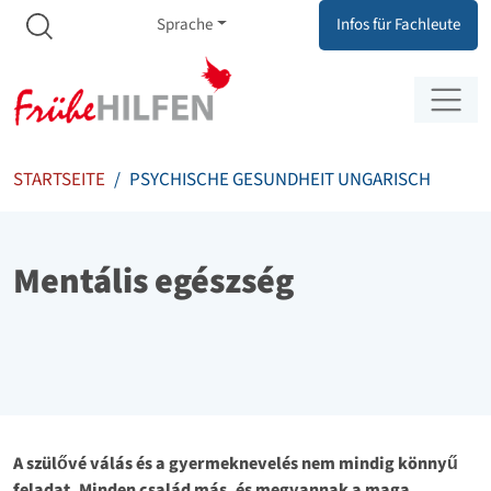
Meta Navigation
Zum Inhalt springen
Zur Navigation springen
Sprache
Infos für Fachleute
STARTSEITE
PSYCHISCHE GESUNDHEIT UNGARISCH
Mentális egészség
A szülővé válás és a gyermeknevelés nem mindig könnyű
feladat. Minden család más, és megvannak a maga