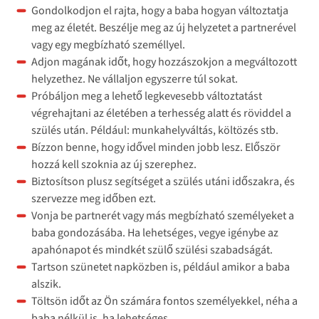
Gondolkodjon el rajta, hogy a baba hogyan változtatja
meg az életét. Beszélje meg az új helyzetet a partnerével
vagy egy megbízható személlyel.
Adjon magának időt, hogy hozzászokjon a megváltozott
helyzethez. Ne vállaljon egyszerre túl sokat.
Próbáljon meg a lehető legkevesebb változtatást
végrehajtani az életében a terhesség alatt és röviddel a
szülés után. Például: munkahelyváltás, költözés stb.
Bízzon benne, hogy idővel minden jobb lesz. Először
hozzá kell szoknia az új szerephez.
Biztosítson plusz segítséget a szülés utáni időszakra, és
szervezze meg időben ezt.
Vonja be partnerét vagy más megbízható személyeket a
baba gondozásába. Ha lehetséges, vegye igénybe az
apahónapot és mindkét szülő szülési szabadságát.
Tartson szünetet napközben is, például amikor a baba
alszik.
Töltsön időt az Ön számára fontos személyekkel, néha a
baba nélkül is, ha lehetséges.