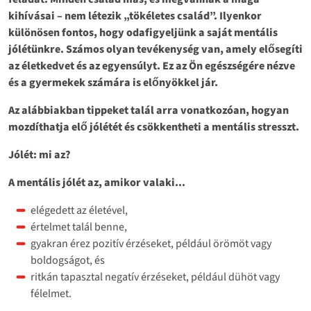
kihívásai – nem létezik „tökéletes család”. Ilyenkor
különösen fontos, hogy odafigyeljünk a saját mentális
jólétünkre. Számos olyan tevékenység van, amely elősegíti
az életkedvet és az egyensúlyt. Ez az Ön egészségére nézve
és a gyermekek számára is előnyökkel jár.
Az alábbiakban tippeket talál arra vonatkozóan, hogyan
mozdíthatja elő jólétét és csökkentheti a mentális stresszt.
Jólét: mi az?
A mentális jólét az, amikor valaki...
elégedett az életével,
értelmet talál benne,
gyakran érez pozitív érzéseket, például örömöt vagy
boldogságot, és
ritkán tapasztal negatív érzéseket, például dühöt vagy
félelmet.