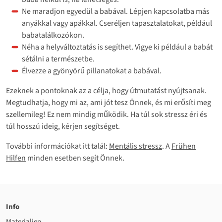
Ne maradjon egyedül a babával. Lépjen kapcsolatba más
anyákkal vagy apákkal. Cseréljen tapasztalatokat, például
babatalálkozókon.
Néha a helyváltoztatás is segíthet. Vigye ki például a babát
sétálni a természetbe.
Élvezze a gyönyörű pillanatokat a babával.
Ezeknek a pontoknak az a célja, hogy útmutatást nyújtsanak.
Megtudhatja, hogy mi az, ami jót tesz Önnek, és mi erősíti meg
szellemileg! Ez nem mindig működik. Ha túl sok stressz éri és
túl hosszú ideig, kérjen segítséget.
További információkat itt talál:
Mentális stressz
. A
Frühen
Hilfen
minden esetben segít Önnek.
Info
Materialien