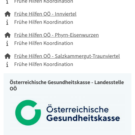
Tätigkeitskategorie
Frühe Hilfen Koordination
Netzwerk
Frühe Hilfen OÖ - Innviertel
Tätigkeitskategorie
Frühe Hilfen Koordination
Netzwerk
Frühe Hilfen OÖ - Phyrn-Eisenwurzen
Tätigkeitskategorie
Frühe Hilfen Koordination
Netzwerk
Frühe Hilfen OÖ - Salzkammergut-Traunviertel
Tätigkeitskategorie
Frühe Hilfen Koordination
Österreichische Gesundheitskasse - Landesstelle
Organisation
OÖ
Logo