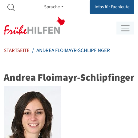
Meta Navigation
Zum Inhalt springen
Zur Navigation springen
Sprache
Infos für Fachleute
STARTSEITE
ANDREA FLOIMAYR-SCHLIPFINGER
Andrea Floimayr-Schlipfinger