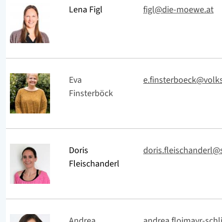
Lena Figl
figl@die-moewe.at
Eva
e.finsterboeck@volks
Finsterböck
Doris
doris.fleischanderl@
Fleischanderl
Andrea
andrea.floimayr-schl