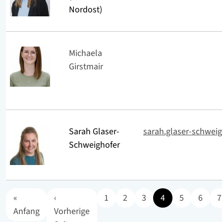
Nordost)
Michaela
Girstmair
Sarah Glaser-
sarah.glaser-schwei
Schweighofer
«
‹
1
2
3
4
5
6
7
Erste Seite
Anfang
Vorherige