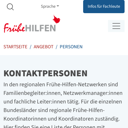
Meta Navigation
Zum Inhalt springen
Zur Navigation springen
Sprache
Infos für Fachleute
STARTSEITE
ANGEBOT
PERSONEN
KONTAKTPERSONEN
In den regionalen Frühe-Hilfen-Netzwerken sind
Familienbegleiter:innen, Netzwerkmanager:innen
und fachliche Leiter:innen tätig. Für die einzelnen
Bundesländer sind regionale Frühe-Hilfen-
Koordinatorinnen und Koordinatoren zuständig.
Hier finden Sie eine Liste der Personen mit