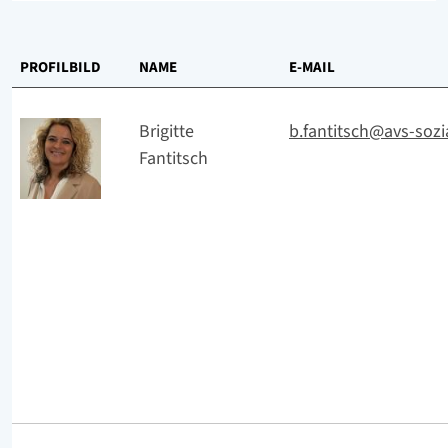
61 - 80 von 320 Treffer werden angezeigt
PROFILBILD
NAME
E-MAIL
Brigitte
b.fantitsch@avs-sozia
Fantitsch